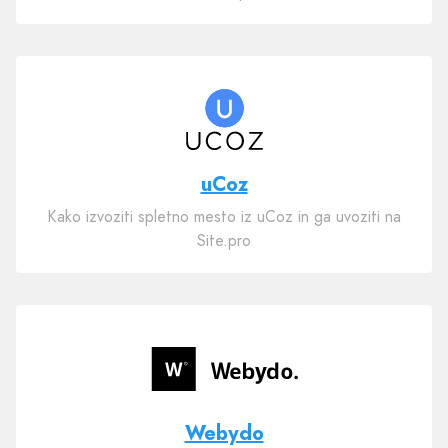
uCoz
Kako izvoziti spletno mesto iz uCoz in ga uvoziti na
Site.pro
Webydo