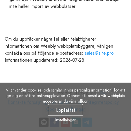
inte heller import av webbplatser.
Om du upptäcker några fel eller felaktigheter i
informationen om Weebly webbplatsbyggare, vänligen
kontakta oss på följande e-postadress:
sales@site.pro
.
Informationen uppdaterad: 2026-07-28.
Vi använder cookies (och samlar in viss personlig information) för att
© Site.pro 2011. Webbplatsbyggare.
USA
.
ge dig en bättre onlineupplevelse. Genom att besöka vår webbplats
accepterar du
våra villkor
.
Kontakta
Användarvillkor
Integritetspolicy
Coo
Kontakta försäljning
Användarvillkor
Integritetspolicy
försäljning
inst
Cookie-inställningar
Uppfattat
Inställningar