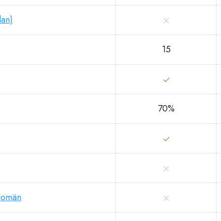
lan)
15
70%
domän