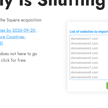
the Square acquisition:
ries by 2026-09-20
;
re Countries
;
8)
.
 does not have to go
click for free.