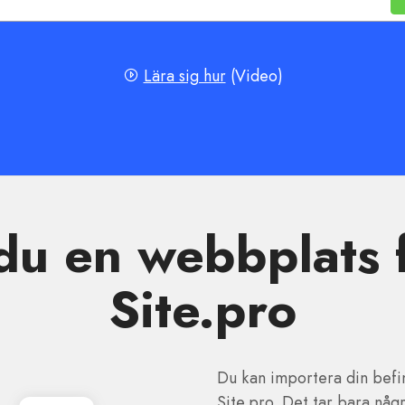
Lära sig hur
(Video)
du en webbplats f
Site.pro
Du kan importera din befin
Site.pro. Det tar bara någ