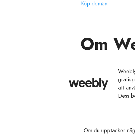
Köp domän
Om We
Weebly
gratisp
att anv
Dess b
Om du upptäcker någr