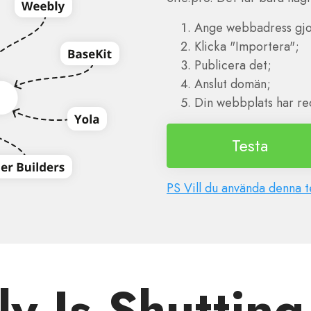
Ange webbadress gj
Klicka "Importera";
Publicera det;
Anslut domän;
Din webbplats har red
Testa
PS Vill du använda denna t
y Is Shuttin