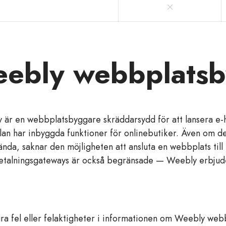
ebly webbplatsb
 är en webbplatsbyggare skräddarsydd för att lansera e-
lan har inbyggda funktioner för onlinebutiker. Även om de
ända, saknar den möjligheten att ansluta en webbplats til
etalningsgateways är också begränsade — Weebly erbjude
a fel eller felaktigheter i informationen om Weebly web