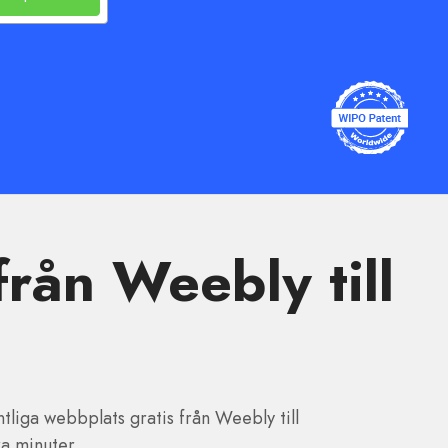
rån Weebly till
tliga webbplats gratis från Weebly till
ra minuter.