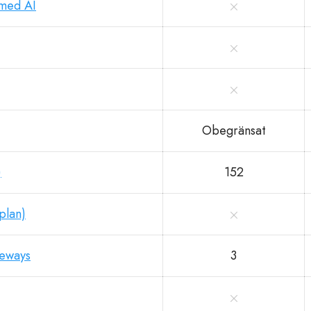
 med AI
Obegränsat
)
152
plan)
teways
3