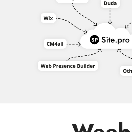
Weebl