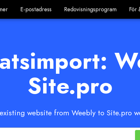
ner
E-postadress
Redovisningsprogram
För 
ner
E-postadress
Redovisningsprogram
För 
atsimport: W
Site.pro
 existing website from Weebly to Site.pro w