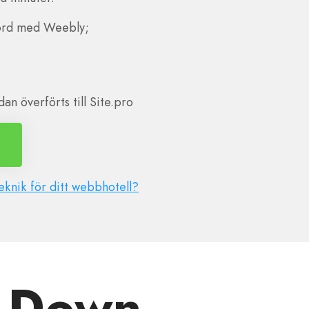
ord med Weebly;
an överförts till Site.pro
eknik för ditt webbhotell?
g Down