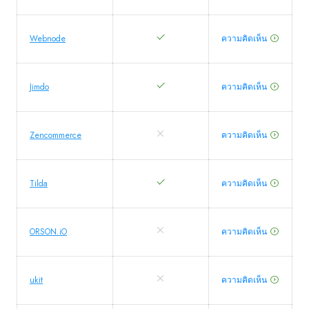
Webnode
ความคิดเห็น
Jimdo
ความคิดเห็น
Zencommerce
ความคิดเห็น
Tilda
ความคิดเห็น
ORSON.iO
ความคิดเห็น
ukit
ความคิดเห็น