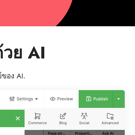
้วย AI
์ของ AI.