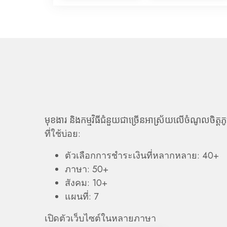
មុខងារ និងកម្មវិធីជំនួយជាច្រើនអាស្រ័យលើចំណូលចិត្តភូម
ที่ใช้บ่อย:
ตัวเลือกการชำระเงินที่หลากหลาย: 40+
ภาษา: 50+
สังคม: 10+
แผนที่: 7
เปิดตัวเว็บไซต์ในหลายภาษา