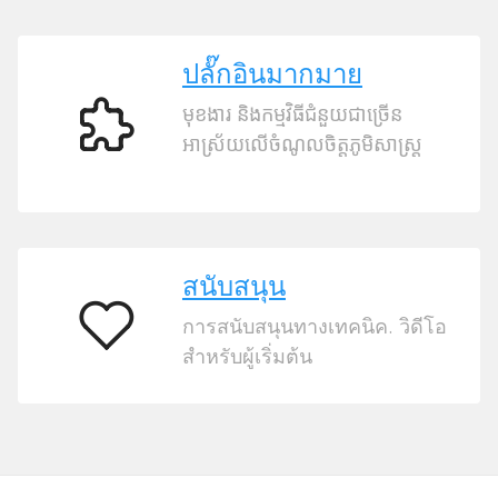
AI
ปลั๊กอินมากมาย
មុខងារ និងកម្មវិធីជំនួយជាច្រើន
ปลั๊กอิน
អាស្រ័យលើចំណូលចិត្តភូមិសាស្ត្រ
มากมาย
สนับสนุน
การสนับสนุนทางเทคนิค. วิดีโอ
สนับสนุน
สำหรับผู้เริ่มต้น