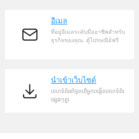
มือ
อาชีพ
อีเมล
ที่อยู่อีเมลระดับมืออาชีพสำหรับ
อีเมล
ธุรกิจของคุณ. ตู้ไปรษณีย์ฟรี
นำเข้าเว็บไซต์
គេហទំព័រនាំចូលពីអ្នកបង្កើតគេហទំព័រ
นำ
ផ្សេងៗគ្នា
เข้า
เว็บไซต์