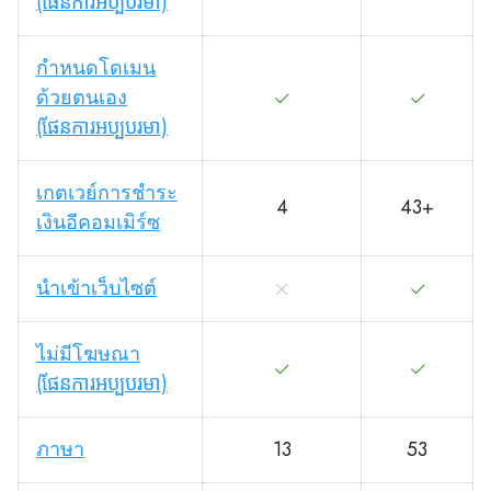
(ផែនការអប្បបរមា)
กำหนดโดเมน
ด้วยตนเอง
(ផែនការអប្បបរមា)
เกตเวย์การชำระ
4
43+
เงินอีคอมเมิร์ซ
นำเข้าเว็บไซต์
ไม่มีโฆษณา
(ផែនការអប្បបរមា)
ภาษา
13
53