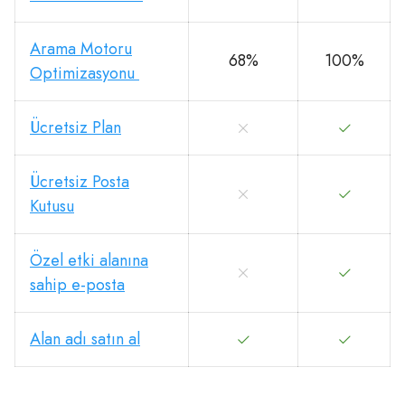
Arama Motoru
68%
100%
Optimizasyonu
Ücretsiz Plan
Ücretsiz Posta
Kutusu
Özel etki alanına
sahip e-posta
Alan adı satın al