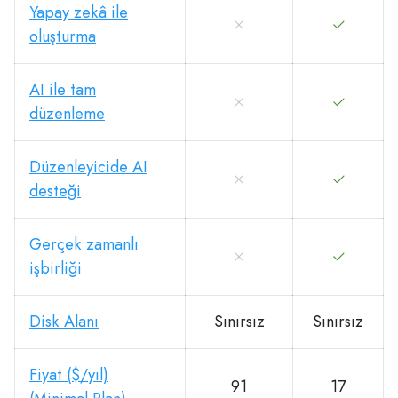
Yapay zekâ ile
oluşturma
AI ile tam
düzenleme
Düzenleyicide AI
desteği
Gerçek zamanlı
işbirliği
Disk Alanı
Sınırsız
Sınırsız
Fiyat ($/yıl)
91
17