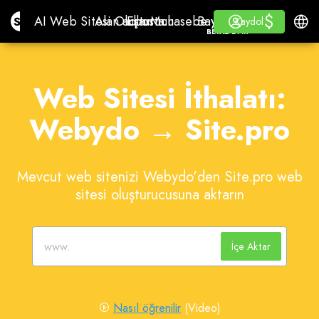
$
$
Site.pro
AI Web Sitesi Oluşturucu
Alan adları
Eposta
Muhasebe yazılımı
Bayiler İçinBeyaz etik
Giriş yap
Öğrenmek
Türkç
AI Web Sitesi Oluşturucu
Alan adları
Eposta
Muhasebe yazılımı
Bayiler İçin
Öğrenmek
Kaydol
Kaydol
BEYAZ ETIKET
Web Sitesi İthalatı:
Webydo → Site.pro
Mevcut web sitenizi Webydo'den Site.pro web
sitesi oluşturucusuna aktarın
İçe Aktar
Nasıl öğrenilir
(Video)