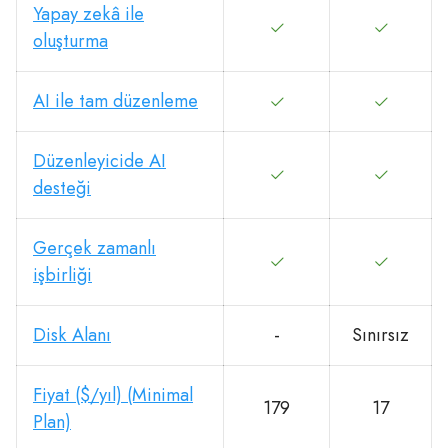
Yapay zekâ ile
oluşturma
AI ile tam düzenleme
Düzenleyicide AI
desteği
Gerçek zamanlı
işbirliği
Disk Alanı
-
Sınırsız
Fiyat ($/yıl) (Minimal
179
17
Plan)