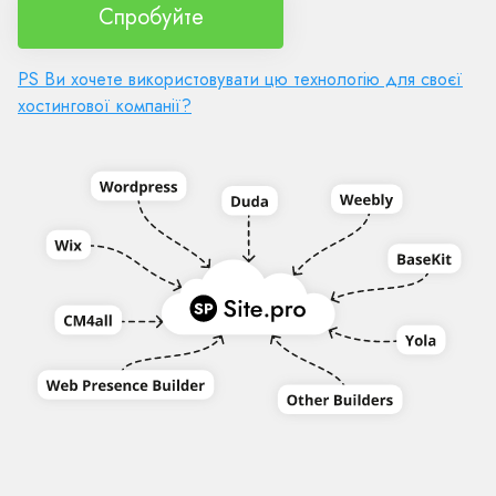
Спробуйте
PS Ви хочете використовувати цю технологію для своєї
хостингової компанії?