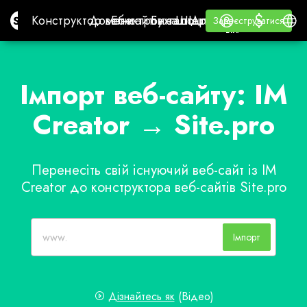
$
$
Site.pro
Конструктор веб-сайтів з ШІ
Домени
Електронна пошта
Бухгалтерське ПЗ
Для реселлерівБіла
Увійти
Навчання
Украї
Конструктор веб-сайтів з ШІ
Домени
Електронна пошта
Бухгалтерське ПЗ
Для реселлерів
Навчання
Зареєструватися
Зареєструватися
БІЛА ЕТИКЕТКА
Імпорт веб-сайту: IM
Creator → Site.pro
Перенесіть свій існуючий веб-сайт із IM
Creator до конструктора веб-сайтів Site.pro
Імпорт
Дізнайтесь як
(Відео)