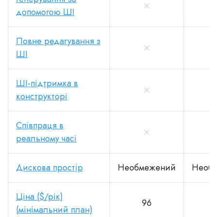
допомогою ШІ
Повне редагування з
ШІ
ШІ-підтримка в
конструкторі
Співпраця в
реальному часі
Дискова простір
Необмежений
Необ
Ціна ($/рік)
96
(мінімальний план)