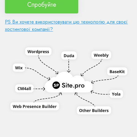
Спробуйте
PS Ви хочете використовувати цю технологію для своєї
хостингової компанії?