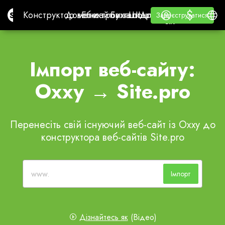
$
$
Site.pro
Конструктор веб-сайтів з ШІ
Домени
Електронна пошта
Бухгалтерське ПЗ
Для реселлерівБіла
Увійти
Навчання
Украї
Конструктор веб-сайтів з ШІ
Домени
Електронна пошта
Бухгалтерське ПЗ
Для реселлерів
Навчання
Зареєструватися
Зареєструватися
БІЛА ЕТИКЕТКА
Імпорт веб-сайту:
Oxxy → Site.pro
Перенесіть свій існуючий веб-сайт із Oxxy до
конструктора веб-сайтів Site.pro
Імпорт
Дізнайтесь як
(Відео)