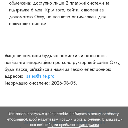
обмежена: доступно лише 2 платіжні системи та
підтримка 6 мов. Крім того, сайти, створені за
допомогою Oxxy, не повністю оптимізовані для
пошукових систем.
Якщо ви помітили будь-які помилки чи неточності,
пов'язані з інформацією про конструктор веб-сайтів Oxxy,
будь ласка, зв'яжіться з нами за такою електронною
адресою:
sales@site.pro
.
Інформацію оновлено: 2026-08-05.
© Site.pro 2011. Конструктор сайтів.
Сполучені Штати
.
Ми використовуємо файли cookie (і збираємо певну особисту
інформацію), щоб надати вам кращий досвід онлайн. Відвідавши
Зверніться
Умови
Зверніться до відділу продажів
Умови
наш веб-сайт, ви приймаєте
наші умови
.