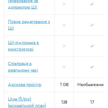
Генерування за
допомогою ШІ
Повне редагування з
ШІ
ШІ-підтримка в
конструкторі
Співпраця в
реальному часі
Дискова простір
1 GB
Необмежений
Ціна ($/рік)
138
17
(мінімальний план)