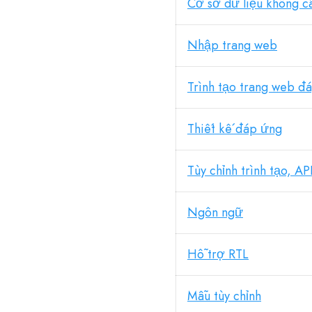
Cơ sở dữ liệu không cầ
Nhập trang web
Trình tạo trang web đ
Thiết kế đáp ứng
Tùy chỉnh trình tạo, AP
Ngôn ngữ
Hỗ trợ RTL
Mẫu tùy chỉnh