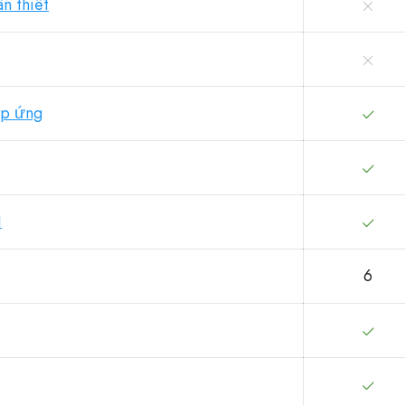
n thiết
áp ứng
I
6