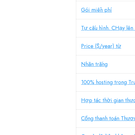
Gói miễn phí
Tự cấu hình. CHạy lên 
Price ($/year) từ
Nhãn trắng
100% hosting trong Tr
Hợp tác thời gian thự
Cổng thanh toán Thươ