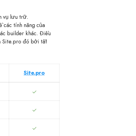
 vụ lưu trữ.
 các tính năng của
các builder khác. Điều
 Site.pro đó bởi tất
Site.pro