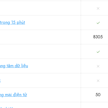
trong 15 phút
8305
ung tâm dữ liệu
c
ng mại điện tử
50