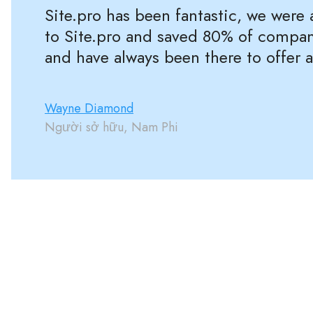
Site.pro has been fantastic, we were
to Site.pro and saved 80% of compan
and have always been there to offer 
Wayne Diamond
Người sở hữu, Nam Phi