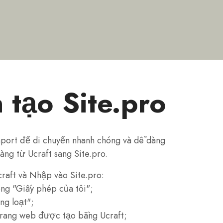
 tạo Site.pro
port để di chuyển nhanh chóng và dễ dàng
ng từ Ucraft sang Site.pro.
raft và Nhập vào Site.pro:
ng "Giấy phép của tôi";
g loạt";
trang web được tạo bằng Ucraft;