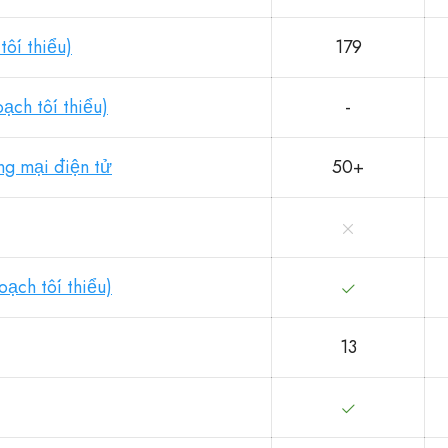
tối thiểu)
179
ạch tối thiểu)
-
ng mại điện tử
50+
ạch tối thiểu)
13