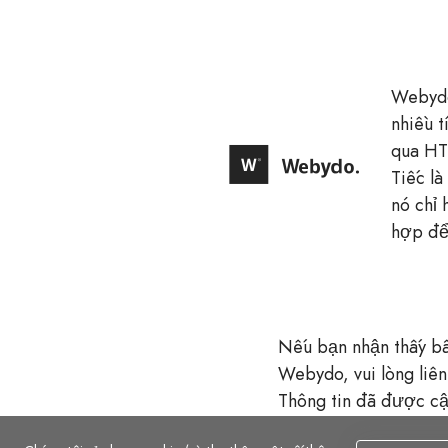
Webydo
nhiều t
qua HT
Tiếc là
nó chỉ 
hợp để
Nếu bạn nhận thấy bất
Webydo, vui lòng liên
Thông tin đã được cậ