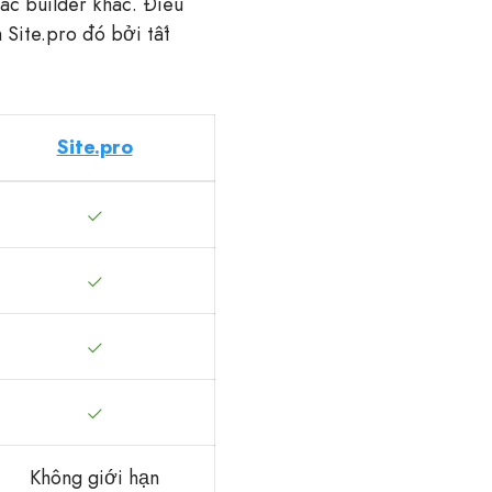
các builder khác. Điều
 Site.pro đó bởi tất
Site.pro
Không giới hạn