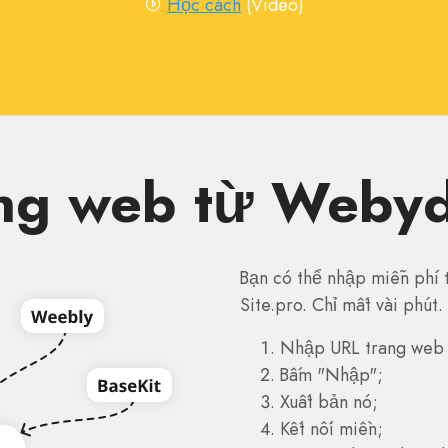
Học cách
(Video)
ng web từ Webyd
Bạn có thể nhập miễn phí
Site.pro. Chỉ mất vài phút.
Nhập URL trang web
Bấm "Nhập";
Xuất bản nó;
Kết nối miền;