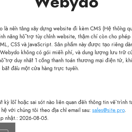
Webydo
 là nền tảng xây dựng website đi kèm CMS (Hệ thống quả
ính năng hỗ trợ tùy chỉnh website, thậm chí còn cho phép
ML, CSS và JavaScript. Sản phẩm này được tạo riêng dàn
 Webydo không có gói miễn phí, và dung lượng lưu trữ củ
hỗ trợ duy nhất 1 cổng thanh toán thương mại điện tử, k
 bắt đầu một cửa hàng trực tuyến.
 kỳ lỗi hoặc sai sót nào liên quan đến thông tin về trình 
 hệ với chúng tôi theo địa chỉ email sau:
sales@site.pro
.
p nhật.: 2026-08-05.