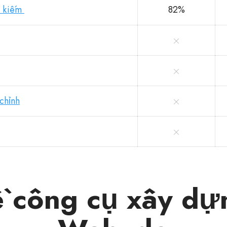
m kiếm
82%
 chỉnh
về công cụ xây dự