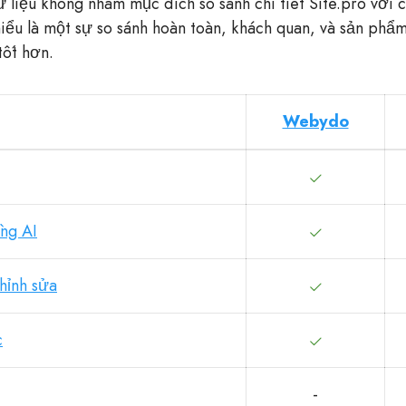
 liệu không nhằm mục đích so sánh chi tiết Site.pro với 
ểu là một sự so sánh hoàn toàn, khách quan, và sản phẩm
tốt hơn.
Webydo
ằng AI
chỉnh sửa
c
-