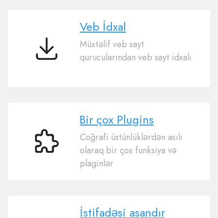
Veb İdxal
Müxtəlif veb sayt
Veb
qurucularından veb sayt idxalı
İdxal
Bir çox Plugins
Coğrafi üstünlüklərdən asılı
Bir
olaraq bir çox funksiya və
çox
plaginlər
Plugins
İstifadəsi asandır