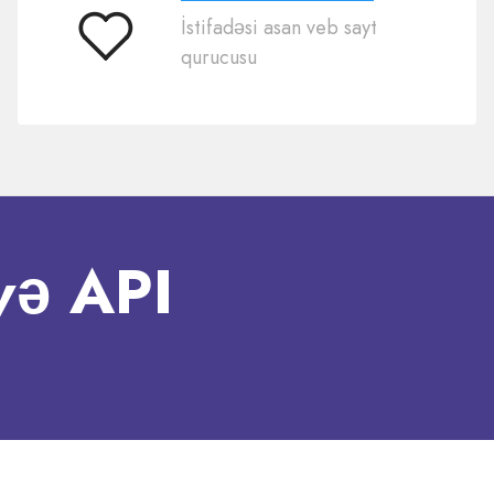
İstifadəsi asan veb sayt
İstifadəsi
qurucusu
asandır
və API