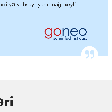
nqi və vebsayt yaratmağı xeyli
əri