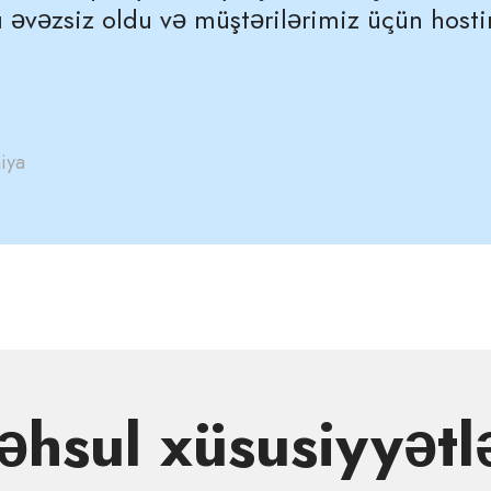
sı əvəzsiz oldu və müştərilərimiz üçün hosti
iya
hsul xüsusiyyətl