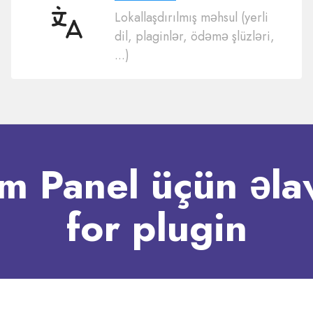
Lokallaşdırılmış məhsul (yerli
50
dil, plaginlər, ödəmə şlüzləri,
dillər
...)
m Panel üçün əla
for plugin