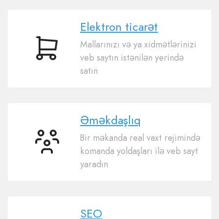
Elektron ticarət
Mallarınızı və ya xidmətlərinizi
Elektron
veb saytın istənilən yerində
ticarət
satın
Əməkdaşlıq
Bir məkanda real vaxt rejimində
Əməkdaşlıq
komanda yoldaşları ilə veb sayt
yaradın
SEO