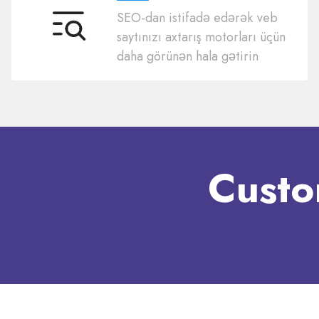
SEO-dan istifadə edərək veb
SEO
saytınızı axtarış motorları üçün
daha görünən hala gətirin
Custo