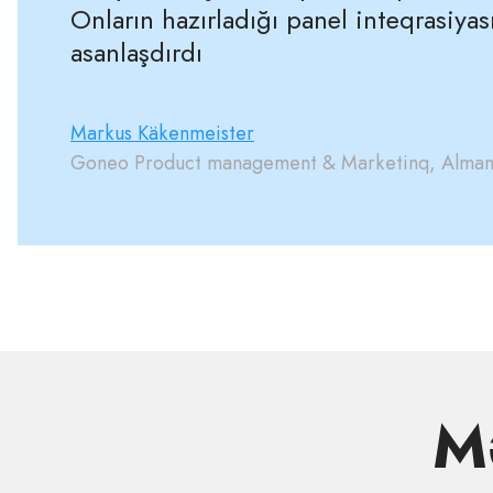
Onların hazırladığı panel inteqrasiya
asanlaşdırdı
Markus Käkenmeister
Goneo Product management & Marketinq, Alman
Mə