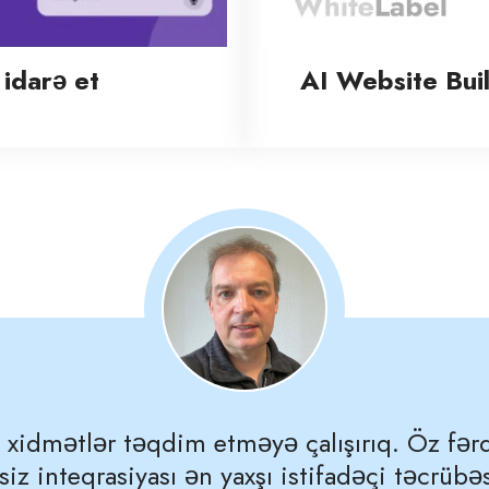
 idarə et
AI Website Bui
xidmətlər təqdim etməyə çalışırıq. Öz fərd
iz inteqrasiyası ən yaxşı istifadəçi təcrüb