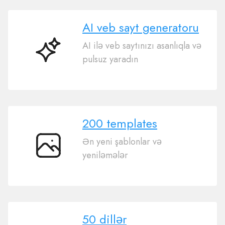
AI veb sayt generatoru
AI ilə veb saytınızı asanlıqla və
AI
pulsuz yaradın
veb
sayt
generatoru
200 templates
Ən yeni şablonlar və
200
yeniləmələr
templates
50 dillər