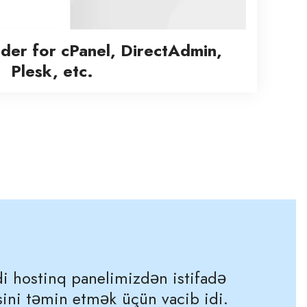
lder for cPanel, DirectAdmin,
Plesk, etc.
i hostinq panelimizdən istifadə
əsini təmin etmək üçün vacib idi.