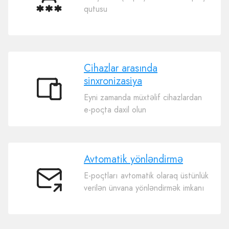
Çoxsaylı
qutusu
ləqəblər
Cihazlar arasında
sinxronizasiya
Cihazlar
Eyni zamanda müxtəlif cihazlardan
arasında
e-poçta daxil olun
sinxronizasiya
Avtomatik yönləndirmə
E-poçtları avtomatik olaraq üstünlük
Avtomatik
verilən ünvana yönləndirmək imkanı
yönləndirmə