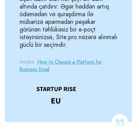
altında çatdırır. Əgər həddən artıq
ödəmədən və quraşdırma ilə
mübarizə aparmadan peşəkar
görünən təhlükəsiz bir e-poçt
istəyirsinizsə, Site.pro nəzərə alınmalı
güclü bir seçimdir.
Mənbə:
How to Choose a Platform for
Business Email