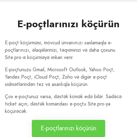
E-poçtlarınızı köçürün
E-poçt köçürməsi, mövcud ünvanınızı saxlamaqla e-
poçtlarınızı, əlaqələrinizi, təqviminizi və daha çoxunu
Site.pro-ə köçürməyə imkan verir.
E-poçtunuzu Gmail, Microsoft Outlook, Yahoo Poçt,
Yandex.Poçt, iCloud Poçt, Zoho və digər e-poçt
xidmətlərindən tez və asanlıqla köçürün.
Çox e-poçtunuz varsa, dəstək kömək edə bilər. Sadəcə
ticket açın, dəstək komandası e-poçtu Site.pro-ya
köçürəcək.
E-poçtlarınızı köçürün