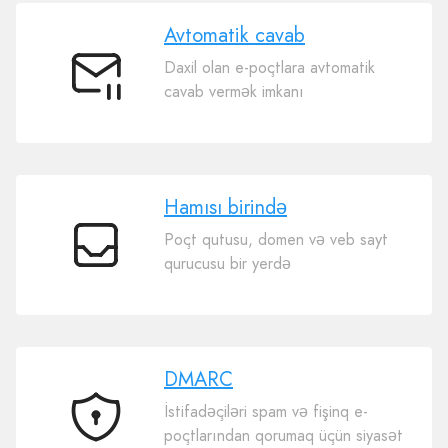
Avtomatik cavab
Daxil olan e-poçtlara avtomatik
Avtomatik
cavab vermək imkanı
cavab
Hamısı birində
Poçt qutusu, domen və veb sayt
Hamısı
qurucusu bir yerdə
birində
DMARC
İstifadəçiləri spam və fişinq e-
DMARC
poçtlarından qorumaq üçün siyasət