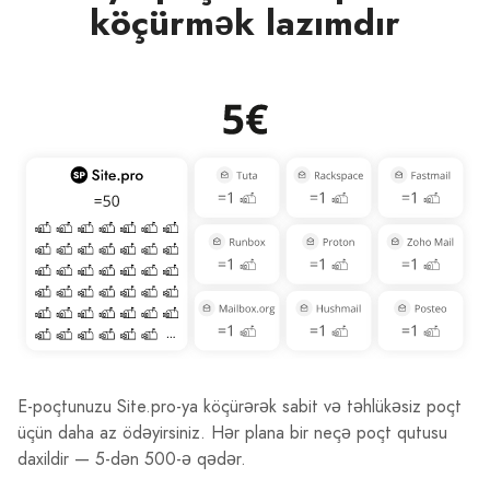
köçürmək lazımdır
E-poçtunuzu Site.pro-ya köçürərək sabit və təhlükəsiz poçt
üçün daha az ödəyirsiniz. Hər plana bir neçə poçt qutusu
daxildir — 5-dən 500-ə qədər.