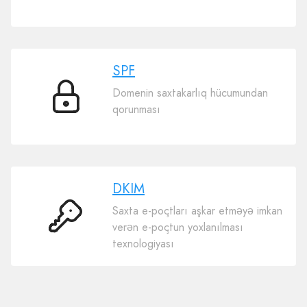
SPF
Domenin saxtakarlıq hücumundan
SPF
qorunması
DKIM
Saxta e-poçtları aşkar etməyə imkan
DKIM
verən e-poçtun yoxlanılması
texnologiyası