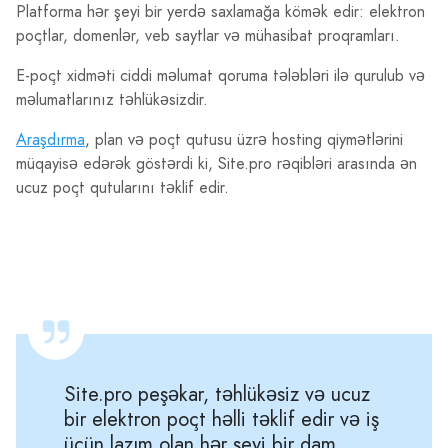
Platforma hər şeyi bir yerdə saxlamağa kömək edir: elektron
poçtlar, domenlər, veb saytlar və mühasibat proqramları.
E-poçt xidməti ciddi məlumat qoruma tələbləri ilə qurulub və
məlumatlarınız təhlükəsizdir.
Araşdırma
, plan və poçt qutusu üzrə hosting qiymətlərini
müqayisə edərək göstərdi ki, Site.pro rəqibləri arasında ən
ucuz poçt qutularını təklif edir.
Site.pro peşəkar, təhlükəsiz və ucuz
bir elektron poçt həlli təklif edir və iş
üçün lazım olan hər şeyi bir dam