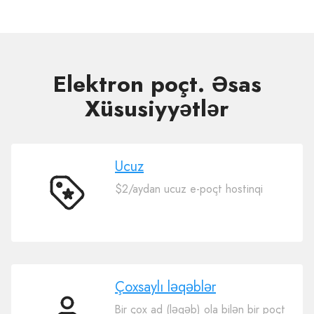
Elektron poçt. Əsas
Xüsusiyyətlər
Ucuz
$2/aydan ucuz e-poçt hostinqi
Ucuz
Çoxsaylı ləqəblər
Bir çox ad (ləqəb) ola bilən bir poçt