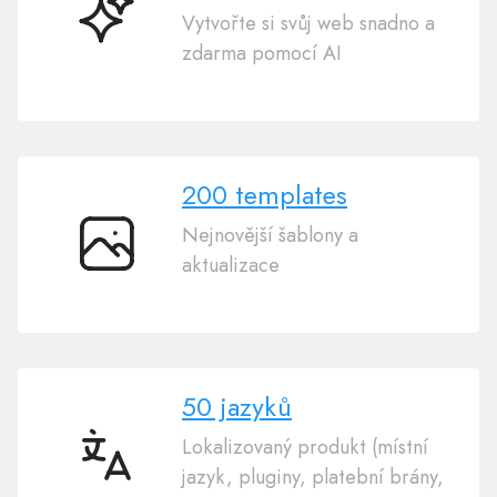
Vytvořte si svůj web snadno a
Tvorba
zdarma pomocí AI
webových
stránek
s
AI
200 templates
Nejnovější šablony a
200
aktualizace
templates
50 jazyků
Lokalizovaný produkt (místní
50
jazyk, pluginy, platební brány,