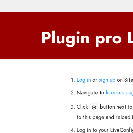
Plugin pro 
Log in
or
sign up
on Site
Navigate to
licenses pa
Click
button next to 
to this page and reload i
Log in to your LiveConf