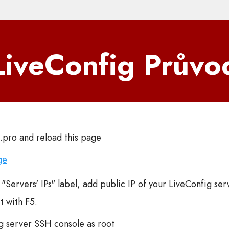
LiveConfig Průvod
.pro and reload this page
ge
"Servers' IPs" label, add public IP of your LiveConfig ser
t with F5.
ig server SSH console as root