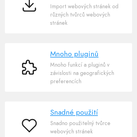
Import webových stránek od
Import
různých tvůrců webových
webových
stránek
stránek
Mnoho pluginů
Mnoho funkcí a pluginů v
Mnoho
závislosti na geografických
pluginů
preferencích
Snadné použití
Snadno použitelný tvůrce
Snadné
webových stránek