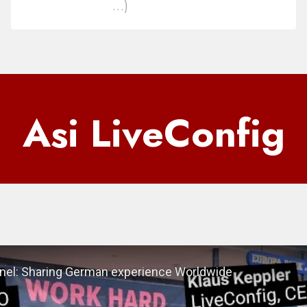
jazyků
…)
Asi LiveConfig