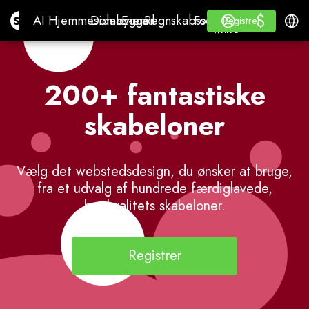
$
$
Site.pro
AI Hjemmesidebygger
Domæner
E-mail
Regnskabssoftware
For ResellersWhite L
Log ind
Lære
Dans
AI Hjemmesidebygger
Domæner
E-mail
Regnskabssoftware
For Resellers
Lære
Registrer
Registrer
WHITE LABEL
200+ fantastiske
skabeloner
Vælg det webstedsdesign, du ønsker at bruge,
fra et udvalg af hundrede færdiglavede,
højtkvalitets skabeloner.
Registrer