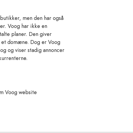
 butikker, men den har også
der. Voog har ikke en
talte planer. Den giver
e et domæne. Dog er Voog
rog og viser stadig annoncer
kurrenterne.
om Voog website