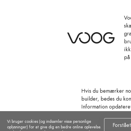
Voo
ska
gra
br
ikk
på
Hvis du bemærker nog
builder, bedes du kon
Information opdatere
Vi bruger cookies (og indsamler visse personlige
Forstået
oplysninger) for at give dig en bedre online oplevelse.