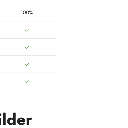
100%
lder