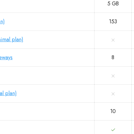
5 GB
an)
153
imal plan)
teways
8
l plan)
10