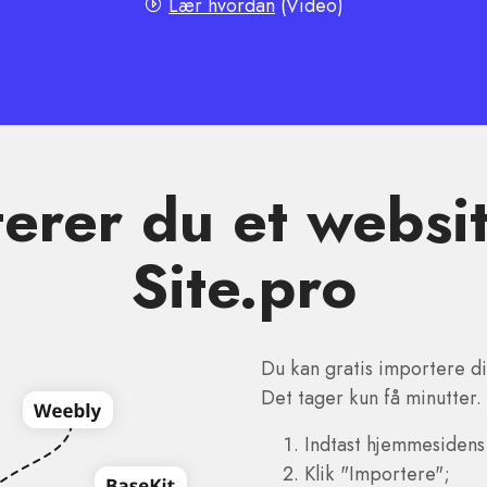
Lær hvordan
(Video)
rer du et websit
Site.pro
Du kan gratis importere di
Det tager kun få minutter.
Indtast hjemmesidens
Klik "Importere";