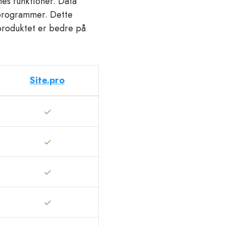
nes funktioner. Data
eprogrammer. Dette
-produktet er bedre på
Site.pro