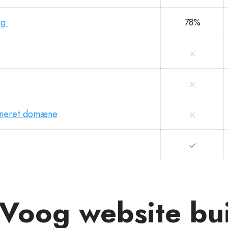
ng
78%
ineret domæne
Voog website bui