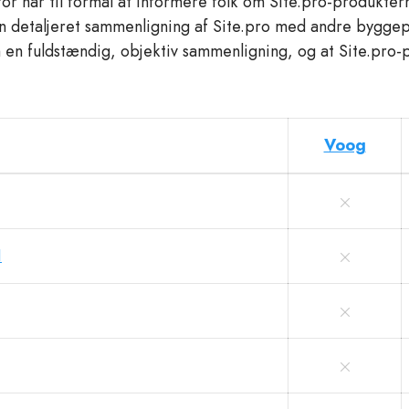
r har til formål at informere folk om Site.pro-produkter
 en detaljeret sammenligning af Site.pro med andre bygg
 en fuldstændig, objektiv sammenligning, og at Site.pro
Voog
I