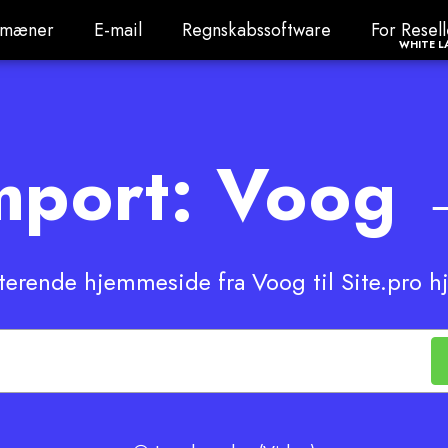
mæner
E-mail
Regnskabssoftware
For Resel
mæner
E-mail
Regnskabssoftware
For Resell
WHITE L
port: Voog 
sterende hjemmeside fra Voog til Site.pro