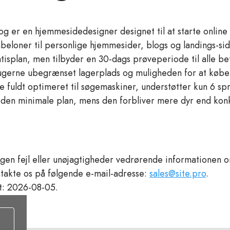
g er en hjemmesidedesigner designet til at starte online
beloner til personlige hjemmesider, blogs og landings-si
tisplan, men tilbyder en 30-dags prøveperiode til alle be
ugerne ubegrænset lagerplads og muligheden for at køb
e fuldt optimeret til søgemaskiner, understøtter kun 6 sp
 den minimale plan, mens den forbliver mere dyr end kon
en fejl eller unøjagtigheder vedrørende informationen 
takte os på følgende e-mail-adresse:
sales@site.pro
.
t: 2026-08-05.