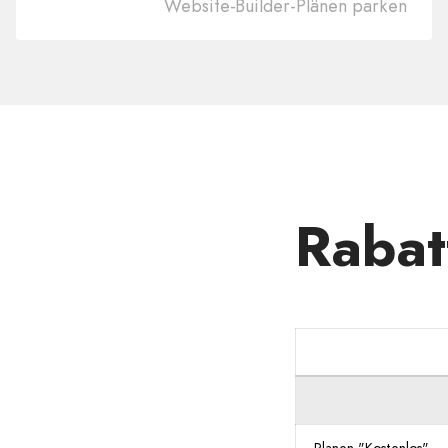
Website-Builder-Plänen parken
Ihre
Domain
.DK
Rabat