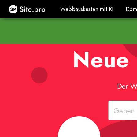
Site.pro
Webbauskasten mit KI
Dom
Webbauskasten mit KI
Dom
Neue 
Der We