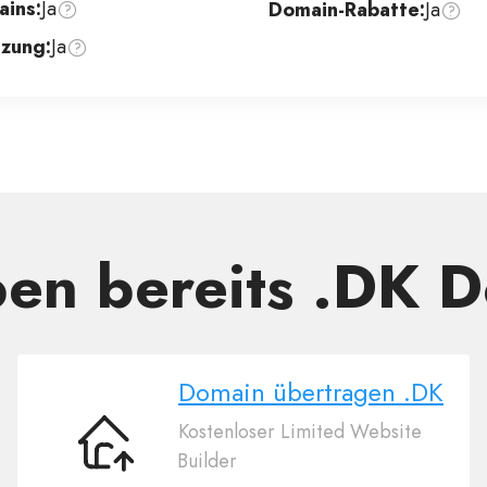
ins:
Ja
Domain-Rabatte:
Ja
zung:
Ja
ben bereits .DK 
Domain übertragen .DK
Kostenloser Limited Website
Domain
Builder
übertragen