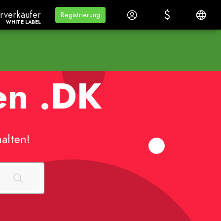
$
$
rverkäuferWhite Label
Lernen
Anmelden
Deutsc
rverkäufer
Lernen
Registrierung
Registrierung
WHITE LABEL
en
.DK
alten!