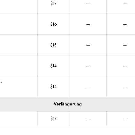
$17
—
—
$16
—
—
$15
—
—
$14
—
—
o"
$14
—
—
Verlängerung
$17
—
—