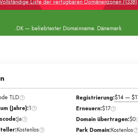
Vollständige Liste der verfügbaren Domänenzonen (1338)
.DK
— beliebtester Domainname. Dänemark
n
ode TLD
$14 — $1
Registrierung:
um (Jahre):
1
Erneuern:
$17
scode:
Ja
Domain übertragen:
$0
eller:
Kostenlos
Park Domain:
Kostenlos