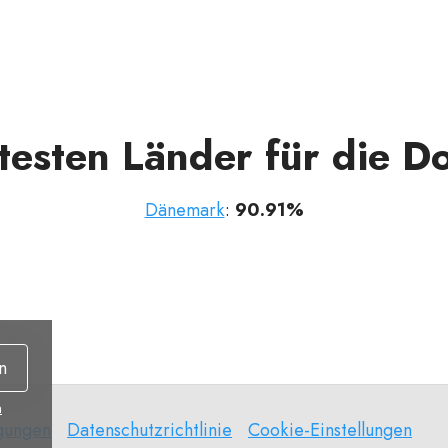
btesten Länder für die D
Dänemark
:
90.91%
n
n
gungen
Datenschutzrichtlinie
Cookie-
gungen
Datenschutzrichtlinie
Cookie-Einstellungen