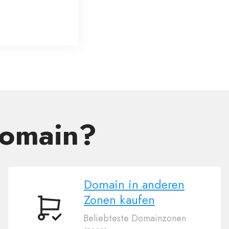
Domain?
Domain in anderen
Zonen kaufen
Domain
Beliebteste Domainzonen
in