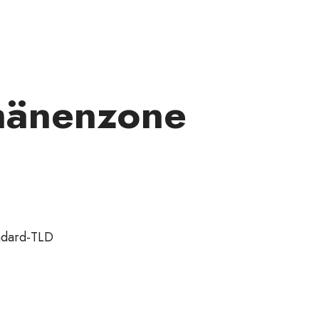
mänenzone
ndard-TLD