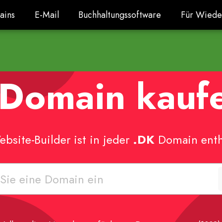
ains
E-Mail
Buchhaltungssoftware
Für Wiede
ains
E-Mail
Buchhaltungssoftware
Für Wiede
Domain kauf
bsite-Builder ist in jeder
.DK
Domain enth