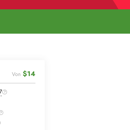
$14
Von
7