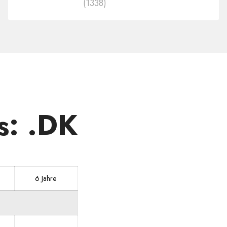
(1338)
anderen
Zonen
kaufen
s: .DK
6 Jahre