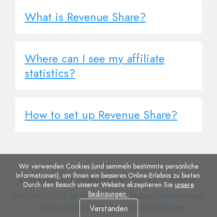
What is Revenue Share?
Where can I see my affiliate
statistics?
How to set up Revenue Share?
Wir verwenden Cookies (und sammeln bestimmte persönliche
Informationen), um Ihnen ein besseres Online-Erlebnis zu bieten.
© Site.pro 2011. Webbaukasten.
Vereinigte Staaten
.
Durch den Besuch unserer Website akzeptieren Sie
unsere
Bedingungen
.
Wenden
Nutzungsbedingungen
Wenden Sie sich an den Vertrieb
Nutzungsbedingungen
Sie
Datenschutzrichtlinie
Cookie-
Datenschutzrichtlinie
Cookie-Einstellungen
Verstanden