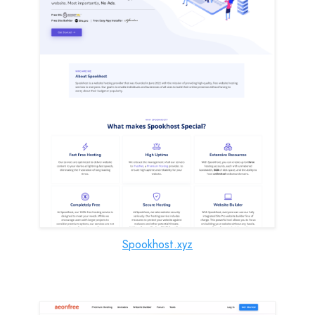
Spookhost.xyz