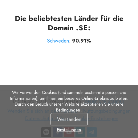
Die beliebtesten Länder für die
Domain .SE:
Schweden
:
90.91%
Wir verwenden Cookies (und sammeln bestimmte persönliche
Informationen), um Ihnen ein besseres Online-Erlebnis zu bieten.
© Site.pro 2011. Webbaukasten.
Vereinigte Staaten
.
Durch den Besuch unserer Website akzeptieren Sie
unsere
Bedingungen
.
Wenden
Nutzungsbedingungen
Wenden Sie sich an den Vertrieb
Nutzungsbedingungen
Sie
Datenschutzrichtlinie
Cookie-
Datenschutzrichtlinie
Cookie-Einstellungen
Verstanden
sich
Einstellungen
Einstellungen
an