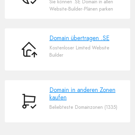
Sie können .SE Domain in allen
Sie
Website-Builder-Plänen parken
Ihre
Domain
.SE
Domain übertragen .SE
Kostenloser Limited Website
Domain
Builder
übertragen
.SE
Domain in anderen Zonen
kaufen
Domain
Beliebteste Domainzonen (1335)
in
anderen
Zonen
kaufen