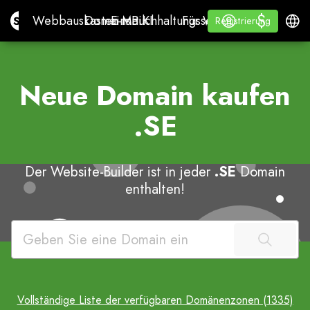
$
$
Site.pro
Webbauskasten mit KI
Domains
E-Mail
Buchhaltungssoftware
Für WiederverkäuferWh
Anmelden
Lernen
Deuts
Webbauskasten mit KI
Domains
E-Mail
Buchhaltungssoftware
Für Wiederverkäufer
Lernen
Registrierung
Registrierung
WHITE LABEL
Neue Domain kaufen
.SE
Der Website-Builder ist in jeder
.SE
Domain
enthalten!
Vollständige Liste der verfügbaren Domänenzonen (1335)