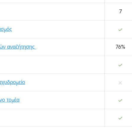
7
ασμός
νών αναζήτησης
76%
αχυδρομείο
νο τομέα