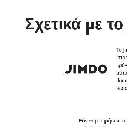
Σχετικά με τ
Το J
ιστο
πρόγ
Ωστό
doma
υποσ
Εάν παρατηρήσετε τυχ