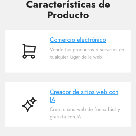
Características de
Producto
Comercio electrónico
Vende tus productos o servicios en
Comercio
cualquier lugar de la web
electrónico
Creador de sitios web con
IA
Creador
Crea tu sitio web de forma fácil y
de
gratuita con IA
sitios
web