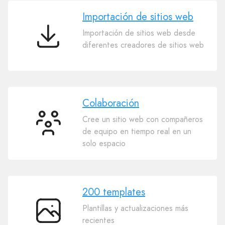
con
IA
Importación de sitios web
Importación de sitios web desde
Importación
diferentes creadores de sitios web
de
sitios
web
Colaboración
Cree un sitio web con compañeros
Colaboración
de equipo en tiempo real en un
solo espacio
200 templates
Plantillas y actualizaciones más
200
recientes