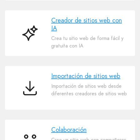
Creador de sitios web con
IA
Creador
Crea tu sitio web de forma fácil y
de
gratuita con IA
sitios
web
con
IA
Importación de sitios web
Importación de sitios web desde
Importación
diferentes creadores de sitios web
de
sitios
web
Colaboración
Cree un sitio web con compañeros