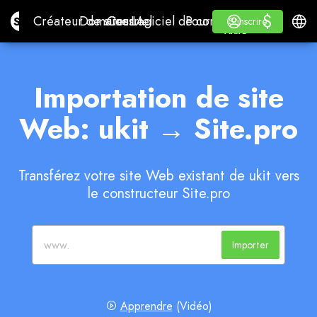
$
$
Site.pro
Créateur de sites IA
Domaines
Courriel
Logiciel de comptabilité
Pour les revendeursMar
Se connecter
Apprendre
Franç
Créateur de sites IA
Domaines
Courriel
Logiciel de comptabilité
Pour les revendeurs
Apprendre
S'inscrire
S'inscrire
MARQUE BLANCHE
Importation de site
Web: ukit → Site.pro
Transférez votre site Web existant de ukit vers
le constructeur Site.pro
Importer
Apprendre
(Vidéo)