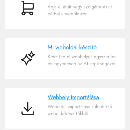
Adja el áruit vagy szolgáltatásait
E-
bárhol a weboldalon
kereskedelem
MI weboldal-készítő
Készítse el webhelyét egyszerűen
MI
és ingyenesen az AI segítségével
weboldal-
készítő
Webhely importálása
Weboldal importálása különböző
Webhely
weboldalkészítőkből
importálása