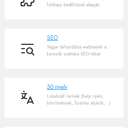
Sok
földrajzi beállítások alapján
bővítmény
SEO
Tegye láthatóbbá webhelyét a
SEO
keresők számára SEO-nkkal
50 nyelv
Lokalizált termék (helyi nyelv,
50
bővítmények, fizetési átjárók,…)
nyelv