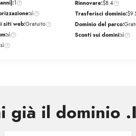
anni):
1
Rinnovare:
$8.4
orizzazione:
sì
Trasferisci dominio:
$9.
 siti web:
Gratuito
Dominio del parco:
Grat
um:
sì
Sconti sui domini:
sì
:
sì
i già il dominio .