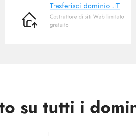
Trasferisci dominio .IT
Costruttore di siti Web limitato
Trasferisci
gratuito
dominio
.IT
o su tutti i domin