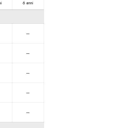
i
6 anni
—
—
—
—
—