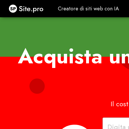
Site.pro
Creatore di siti web con IA
Creatore di siti web con IA
Acquista u
Il cos