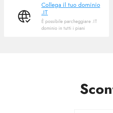
Collega il tuo dominio
.IT
Collega
È possibile parcheggiare .IT
il
dominio in tutti i piani
tuo
dominio
.IT
Scont