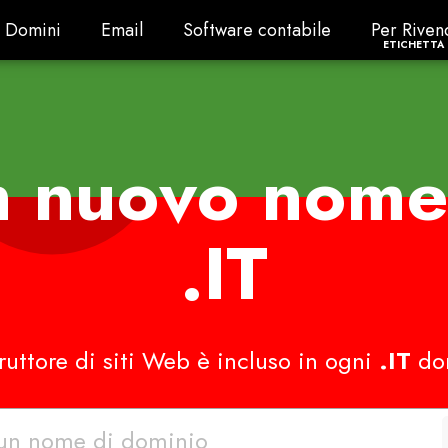
Domini
Email
Software contabile
Per Riven
Domini
Email
Software contabile
Per Riven
ETICHETTA 
n nuovo nome
.IT
truttore di siti Web è incluso in ogni
.IT
do