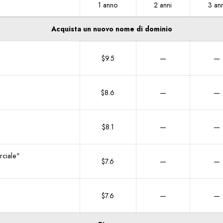
1 anno
2 anni
3 ann
Acquista un nuovo nome di dominio
$9.5
—
—
$8.6
—
—
$8.1
—
—
rciale"
$7.6
—
—
"
$7.6
—
—