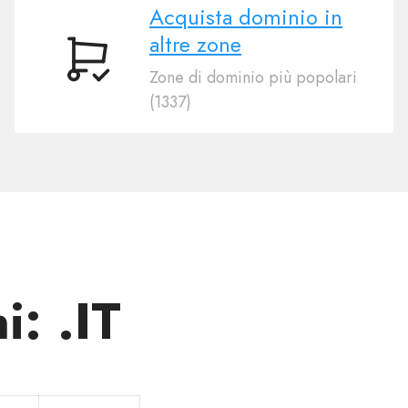
Acquista dominio in
altre zone
Acquista
Zone di dominio più popolari
dominio
(1337)
in
altre
zone
i: .IT