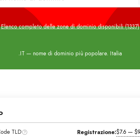
Elenco completo delle zone di dominio disponibili (1337)
.IT
— nome di dominio più popolare. Italia
o
Code TLD
$7.6 — $9
Registrazione: