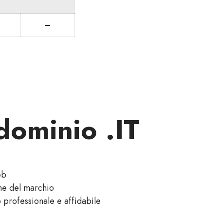
—
dominio .IT
eb
ne del marchio
b professionale e affidabile