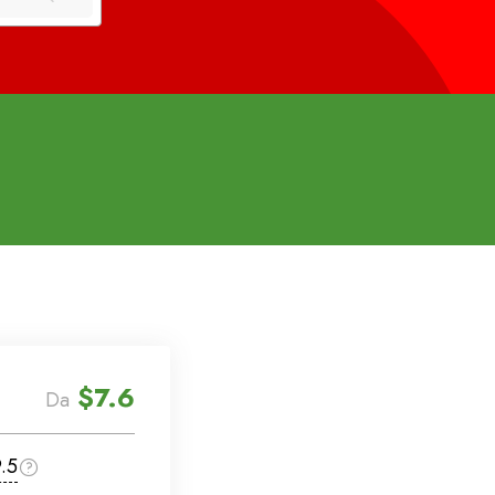
$7.6
Da
.5