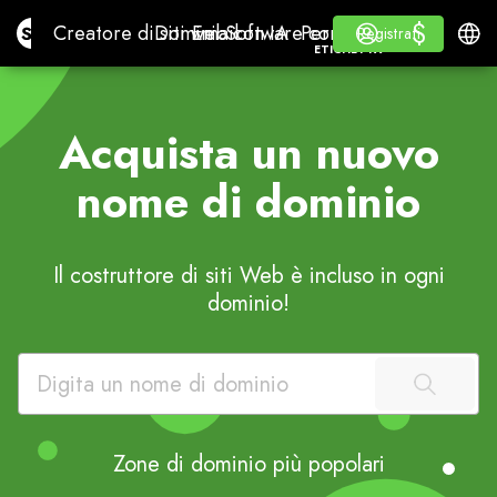
$
$
Site.pro
Creatore di siti web con IA
Domini
Email
Software contabile
Per RivenditoriEtichet
Accedi
Imparare
Italia
Creatore di siti web con IA
Domini
Email
Software contabile
Per Rivenditori
Imparare
Registrati
Registrati
ETICHETTA BIANCA
Acquista un nuovo
nome di dominio
Il costruttore di siti Web è incluso in ogni
dominio!
Zone di dominio più popolari