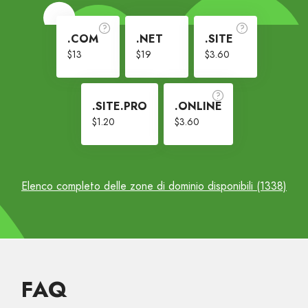
.COM
.NET
.SITE
$13
$19
$3.60
.SITE.PRO
.ONLINE
$1.20
$3.60
Elenco completo delle zone di dominio disponibili (1338)
FAQ