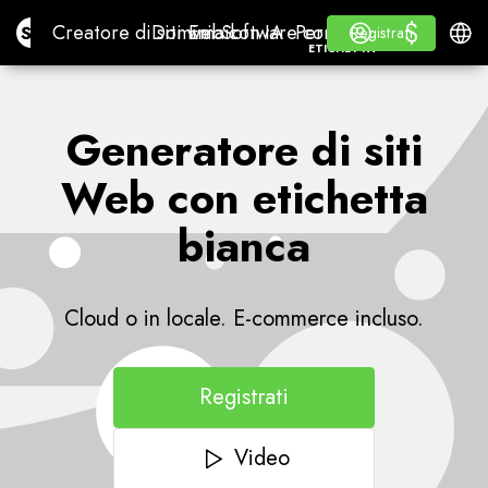
$
$
Site.pro
Creatore di siti web con IA
Domini
Email
Software contabile
Per RivenditoriEtichet
Accedi
Imparare
Italia
Creatore di siti web con IA
Domini
Email
Software contabile
Per Rivenditori
Imparare
Registrati
Registrati
ETICHETTA BIANCA
Generatore di siti
Web con etichetta
bianca
Cloud o in locale. E-commerce incluso.
Registrati
Video