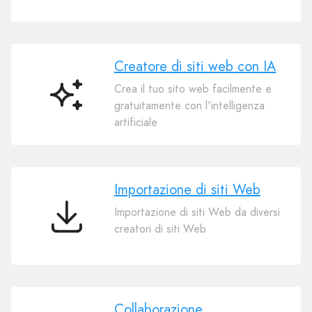
Creatore di siti web con IA
Crea il tuo sito web facilmente e
Creatore
gratuitamente con l'intelligenza
di
artificiale
siti
web
con
IA
Importazione di siti Web
Importazione di siti Web da diversi
Importazione
creatori di siti Web
di
siti
Web
Collaborazione