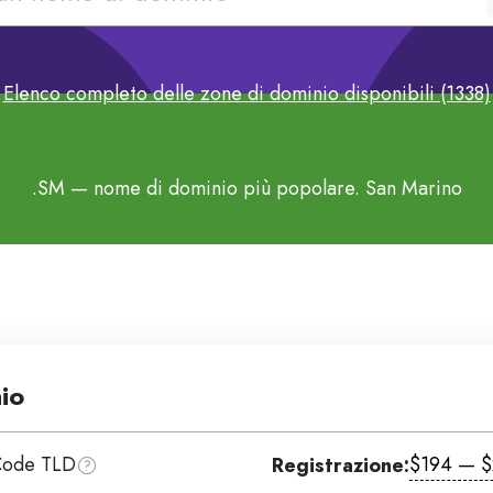
Elenco completo delle zone di dominio disponibili (1338)
.SM
— nome di dominio più popolare. San Marino
io
Code TLD
$194 — 
Registrazione: