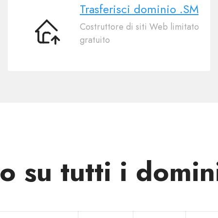
Trasferisci dominio .SM
Costruttore di siti Web limitato
Trasferisci
gratuito
dominio
.SM
o su tutti i domin