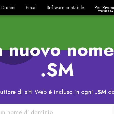
Domini
Email
Software contabile
Per Riven
Domini
Email
Software contabile
Per Riven
ETICHETTA 
n nuovo nome
.SM
ruttore di siti Web è incluso in ogni
.SM
do