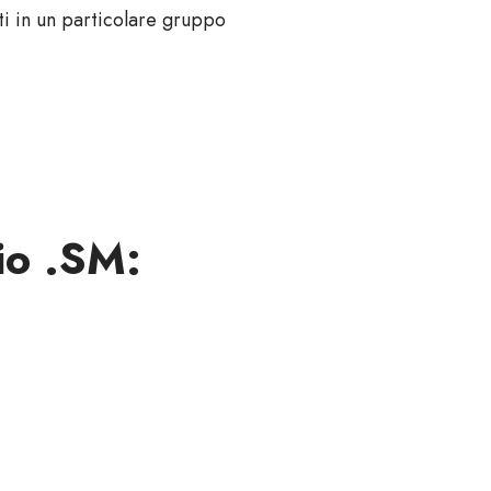
ti in un particolare gruppo
io .SM: