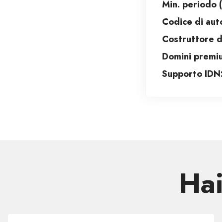
Min. periodo (
Codice di aut
Costruttore di
Domini premi
Supporto IDN
Hai