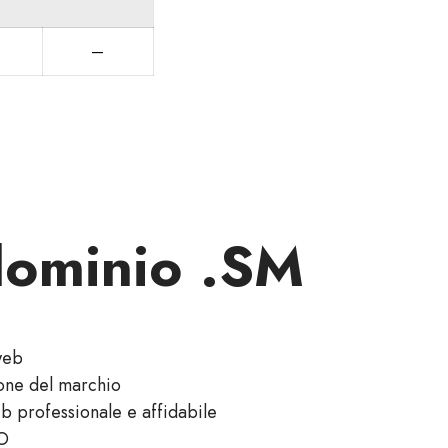
—
 dominio .SM
web
one del marchio
b professionale e affidabile
EO