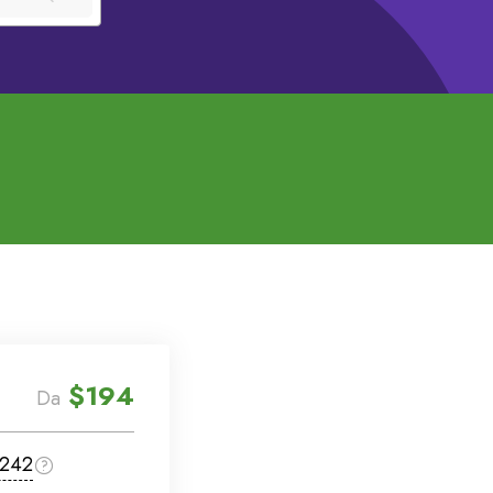
$194
Da
$242