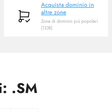
Acquista dominio in
altre zone
Acquista
Zone di dominio più popolari
dominio
(1338)
in
altre
zone
i: .SM