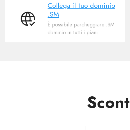
Collega il tuo dominio
.SM
Collega
È possibile parcheggiare .SM
il
dominio in tutti i piani
tuo
dominio
.SM
Scont