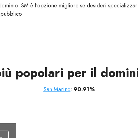
 dominio .SM è l'opzione migliore se desideri specializzar
 pubblico
più popolari per il domin
San Marino
:
90.91%
o