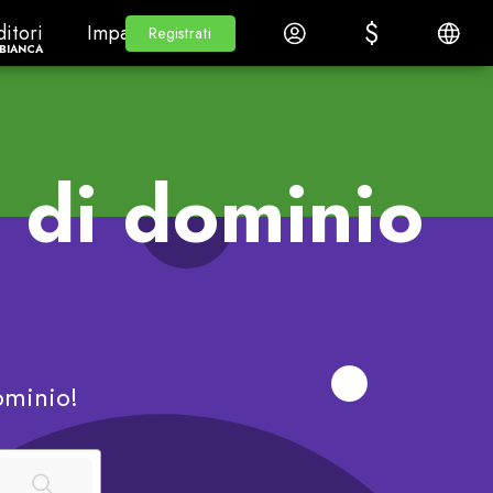
$
$
ditoriEtichetta bianca
Imparare
Accedi
Italiano
ditori
Imparare
Registrati
Registrati
BIANCA
 di dominio
minio!