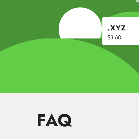
.XYZ
$3.60
FAQ