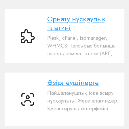
Орнату нұсқаулық
плагині
Plesk, cPanel, ispmanager,
Орнату
WHMCS, Тапсырыс бойынша
нұсқаулық
панель немесе төлем (API),...
плагині
Әзірлеушілерге
Пайдаланушлық іске асыру
нұсқаулығы. Жеке плагиндер.
Әзірлеушілерге
Құрастырушы интерфейсі