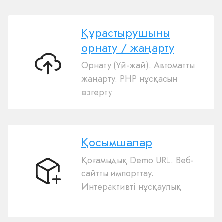
Құрастырушыны
орнату / жаңарту
Орнату (Үй-жай). Автоматты
Құрастырушыны
жаңарту. PHP нұсқасын
орнату
өзгерту
/
жаңарту
Қосымшалар
Қоғамыдық Demo URL. Веб-
сайтты импорттау.
Қосымшалар
Интерактивті нұсқаулық