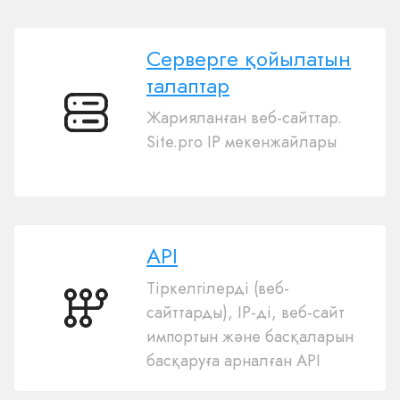
Серверге қойылатын
талаптар
Жарияланған веб-сайттар.
Серверге
Site.pro IP мекенжайлары
қойылатын
талаптар
API
Тіркелгілерді (веб-
сайттарды), IP-ді, веб-сайт
API
импортын және басқаларын
басқаруға арналған API