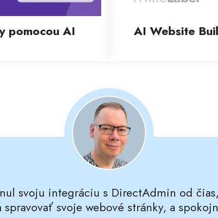
by pomocou AI
AI Website Bui
ul svoju integráciu s DirectAdmin od čias,
 a spravovať svoje webové stránky, a spokojn