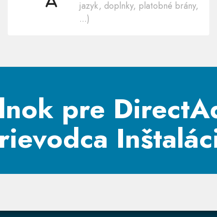
50
jazyk, doplnky, platobné brány,
jazykov
...)
lnok pre DirectA
rievodca Inštalác