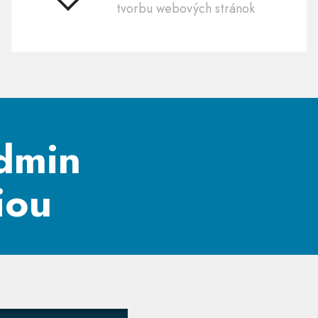
Jednoduchý
tvorbu webových stránok
na
použitie
dmin
iou