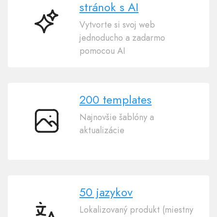
stránok s AI
Vytvorte si svoj web
Tvorca
jednoducho a zadarmo
webových
pomocou AI
stránok
s
AI
200 templates
Najnovšie šablóny a
200
aktualizácie
templates
50 jazykov
Lokalizovaný produkt (miestny