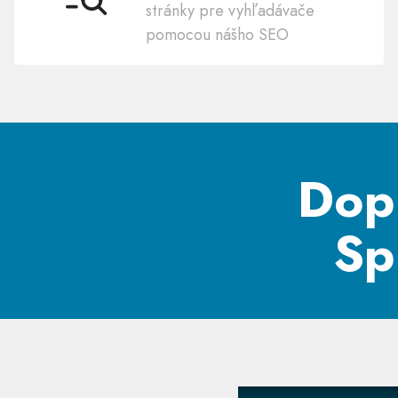
SEO
stránky pre vyhľadávače
pomocou nášho SEO
Dop
Sp