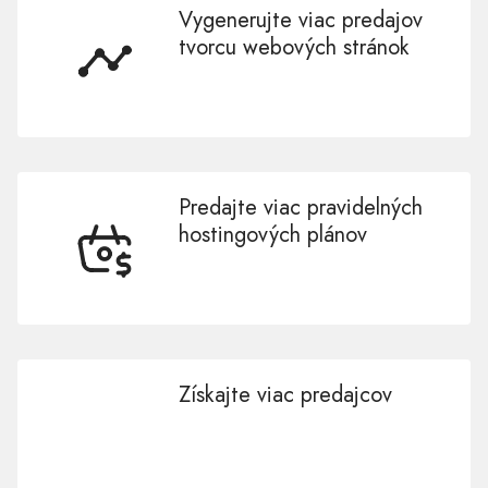
Vygenerujte viac predajov
tvorcu webových stránok
Predajte viac pravidelných
hostingových plánov
Získajte viac predajcov