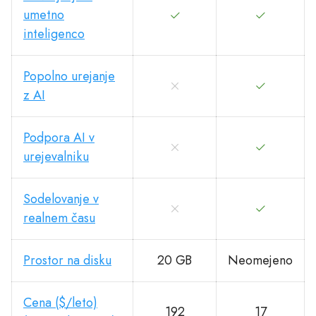
umetno
inteligenco
Popolno urejanje
z AI
Podpora AI v
urejevalniku
Sodelovanje v
realnem času
Prostor na disku
20 GB
Neomejeno
Cena ($/leto)
192
17