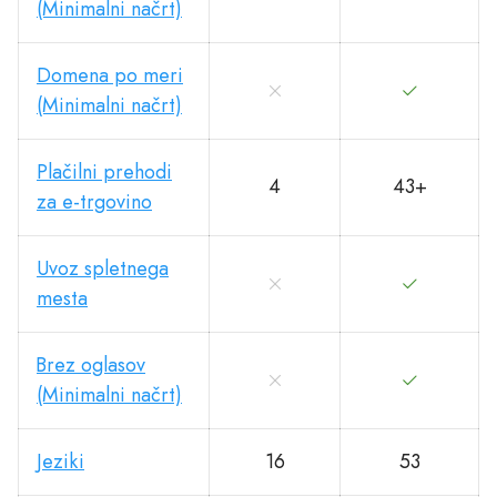
(Minimalni načrt)
Domena po meri
(Minimalni načrt)
Plačilni prehodi
4
43+
za e-trgovino
Uvoz spletnega
mesta
Brez oglasov
(Minimalni načrt)
Jeziki
16
53