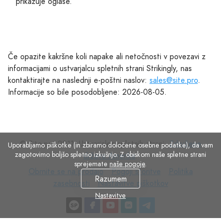
prikazuje oglase.
Če opazite kakršne koli napake ali netočnosti v povezavi z
informacijami o ustvarjalcu spletnih strani Strikingly, nas
kontaktirajte na naslednji e-poštni naslov:
sales@site.pro
.
Informacije so bile posodobljene: 2026-08-05.
© Site.pro 2011. Ustvarjalec spletnih strani.
Združene
Uporabljamo piškotke (in zbiramo določene osebne podatke), da vam
zagotovimo boljšo spletno izkušnjo. Z obiskom naše spletne strani
države Amerike
.
sprejemate
naše pogoje
.
Obrnite
Pogoji
Politika
Obrnite se na prodajo
Pogoji storitve
Politika
Razumem
se
Nastavitve
storitve
zasebnosti
zasebnosti
Nastavitve piškotkov
na
piškotkov
Nastavitve
prodajo