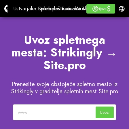
$
$
Site.pro
Ustvarjalec spletnih strani z AI
Domene
E-poštni naslov
Računovodski program
Za preprodajalceWhi
Prijava
Učiti se
Slove
Ustvarjalec spletnih strani z AI
Domene
E-poštni naslov
Računovodski program
Za preprodajalce
Učiti se
Prijava
Prijava
WHITE LABEL
Uvoz spletnega
mesta: Strikingly →
Site.pro
Prenesite svoje obstoječe spletno mesto iz
Strikingly v graditelja spletnih mest Site.pro
Uvozi