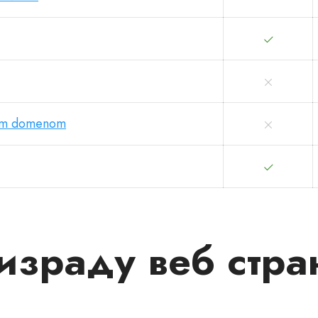
nim domenom
 израду веб стра