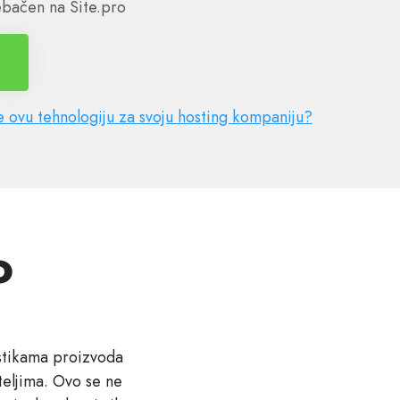
ebačen na Site.pro
ite ovu tehnologiju za svoju hosting kompaniju?
o
istikama proizvoda
teljima. Ovo se ne