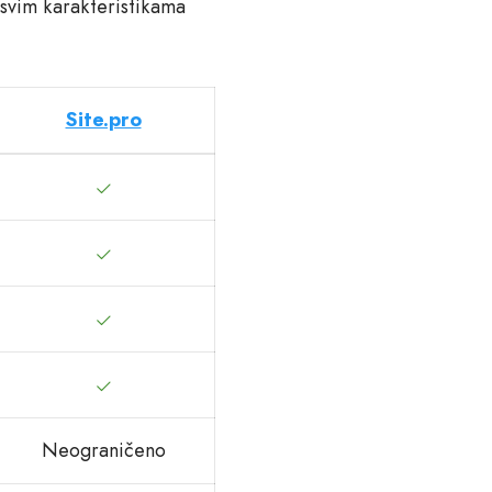
 svim karakteristikama
Site.pro
Neograničeno