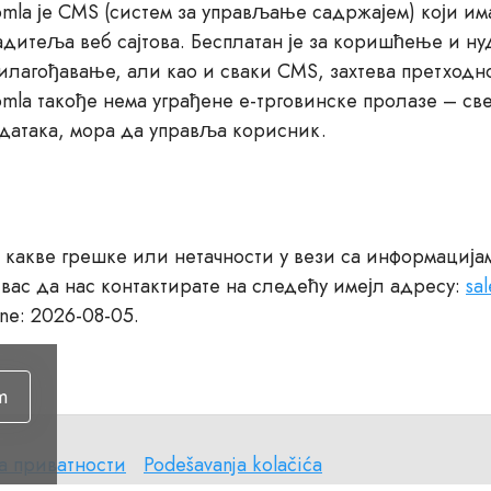
omla је CMS (систем за управљање садржајем) који и
адитеља веб сајтова. Бесплатан је за коришћење и ну
илагођавање, али као и сваки CMS, захтева претход
omla такође нема уграђене е-трговинске пролазе – све
датака, мора да управља корисник.
какве грешке или нетачности у вези са информацијам
 вас да нас контактирате на следећу имејл адресу:
sa
ane: 2026-08-05.
m
а
Podešavanja
а приватности
Podešavanja kolačića