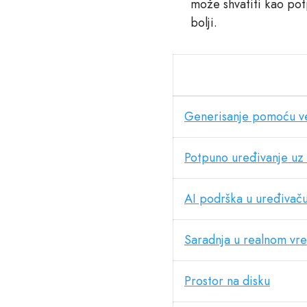
može shvatiti kao pot
bolji.
Generisanje pomoću ve
Potpuno uređivanje uz
AI podrška u uređivač
Saradnja u realnom vr
Prostor na disku