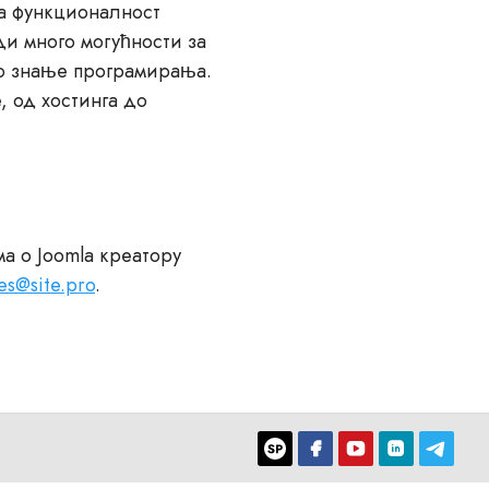
ма функционалност
ди много могућности за
но знање програмирања.
, од хостинга до
а о Joomla креатору
les@site.pro
.