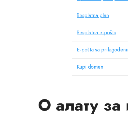
Besplatna plan
Besplatna e-pošta
E-pošta sa prilagođe
Kupi domen
О алату за