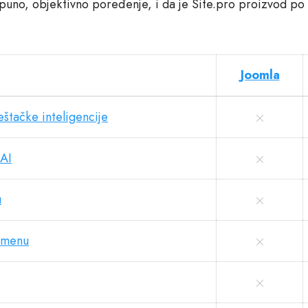
puno, objektivno poređenje, i da je Site.pro proizvod po
Joomla
štačke inteligencije
 AI
u
emenu