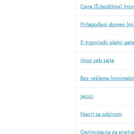
Cena ($/godišnje) (min
Prilagođeni domen (min
E-trgovinski platni gat
Uvoz veb sajta
Bez reklama (minimalni
Jezici
Nacrt sa odzivom
Optimizacija za pretr