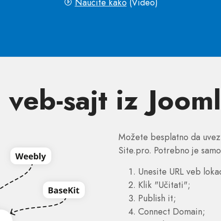
Naučite kako
(Video)
 veb-sajt iz Jooml
Možete besplatno da uvezet
Site.pro. Potrebno je samo
Unesite URL veb lokac
Klik "Učitati";
Publish it;
Connect Domain;