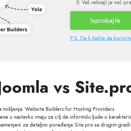
Vaš vebsajt je već pr
Isprobajte
P.S. Da li želite da korist
Joomla vs Site.pr
mišljenja. Website Builders for Hosting Providers.
ene u nastavku imaju za cilj da informišu ljude o karakter
 namenjeni za detaljno poređenje Site.pro sa drugim gradi