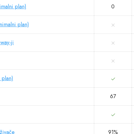
imalni plan)
0
imalni plan)
eway-ji
 plan)
67
aživače
91%