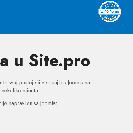
a u Site.pro
e svoj postojeći veb-sajt sa Joomla na
 nekoliko minuta.
ije napravljen sa Joomla;