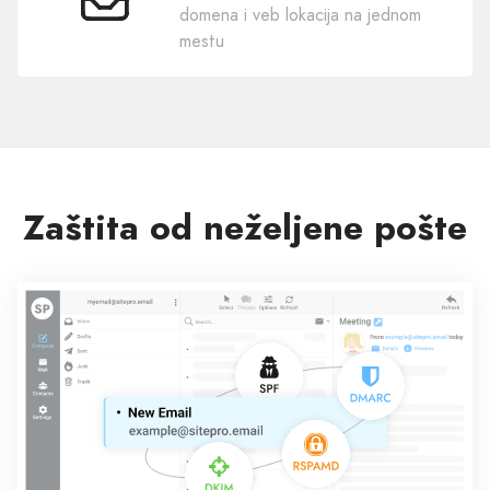
Ucelo
domena i veb lokacija na jednom
mestu
Zaštita od neželjene pošte