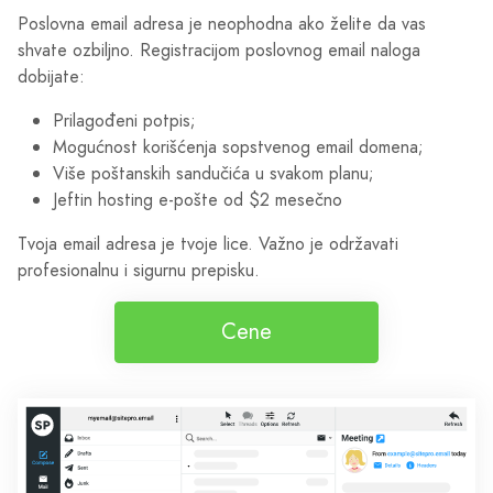
Poslovna email adresa je neophodna ako želite da vas
shvate ozbiljno. Registracijom poslovnog email naloga
dobijate:
Prilagođeni potpis;
Mogućnost korišćenja sopstvenog email domena;
Više poštanskih sandučića u svakom planu;
Jeftin hosting e-pošte od $2 mesečno
Tvoja email adresa je tvoje lice. Važno je održavati
profesionalnu i sigurnu prepisku.
Cene