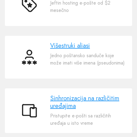
Jeftin hosting e-pošte od $2
Jeftino
mesečno
Višestruki aliasi
Jedno poštansko sanduče koje
Višestruki
može imati više imena (pseudonima)
aliasi
Sinhronizacija na različitim
uređajima
Sinhronizacija
Pristupite e-pošti sa različitih
na
uređaja u isto vreme
različitim
uređajima