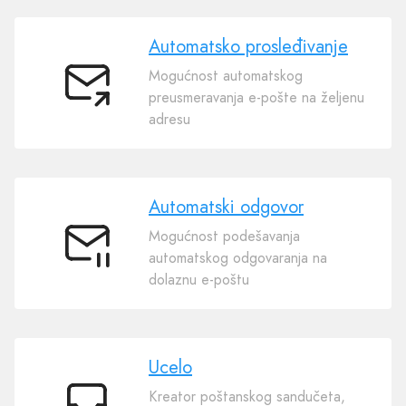
Automatsko prosleđivanje
Mogućnost automatskog
Automatsko
preusmeravanja e-pošte na željenu
prosleđivanje
adresu
Automatski odgovor
Mogućnost podešavanja
Automatski
automatskog odgovaranja na
odgovor
dolaznu e-poštu
Ucelo
Kreator poštanskog sandučeta,