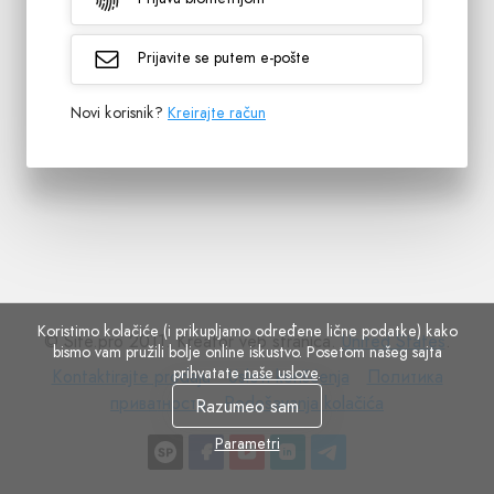
Prijavite se putem e-pošte
Novi korisnik?
Kreirajte račun
Koristimo kolačiće (i prikupljamo određene lične podatke) kako
© Site.pro 2011. Kreator veb stranica.
United States
.
bismo vam pružili bolje online iskustvo. Posetom našeg sajta
prihvatate
naše uslove
.
Kontaktirajte
Uslovi
Политика
Kontaktirajte prodaju
Uslovi korišćenja
Политика
prodaju
Podešavanja
korišćenja
приватности
приватности
Podešavanja kolačića
Razumeo sam
kolačića
Parametri