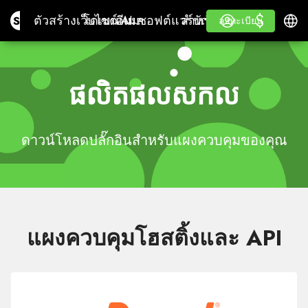
$
$
Site.pro
ตัวสร้างเว็บไซต์ AI
โดเมนเนม
อีเมล
ซอฟต์แวร์บัญชี
สำหรับผู้ขายต่อป้ายขาว
เข้าสู่ระบบ
เรียนรู้
ภาษา
ตัวสร้างเว็บไซต์ AI
โดเมนเนม
อีเมล
ซอฟต์แวร์บัญชี
สำหรับผู้ขายต่อ
เรียนรู้
ลงทะเบียน
ลงทะเบียน
ป้ายขาว
ផលិតផលសកល
ดาวน์โหลดปลั๊กอินสำหรับแผงควบคุมของคุณ
แผงควบคุมโฮสติ้งและ API