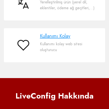
Yerelleştirilmiş ürün (yerel dil,
50
eklentiler, ödeme ağ geçitleri,…)
dil
Kullanımı Kolay
Kullanımı kolay web sitesi
Kullanımı
oluşturucu
Kolay
LiveConfig Hakkında