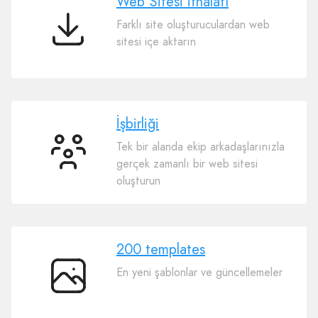
Web Sitesi İthalatı
Farklı site oluşturuculardan web
Web
sitesi içe aktarın
Sitesi
İthalatı
İşbirliği
Tek bir alanda ekip arkadaşlarınızla
İşbirliği
gerçek zamanlı bir web sitesi
oluşturun
200 templates
En yeni şablonlar ve güncellemeler
200
templates