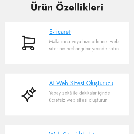
Ürün Özellikleri
E-ticaret
Mallarınızı veya hizmetlerinizi web
E-
sitesinin herhangi bir yerinde satın
ticaret
AI Web Sitesi Oluşturucu
Yapay zekâ ile dakikalar içinde
AI
ücretsiz web sitesi oluşturun
Web
Sitesi
Oluşturucu