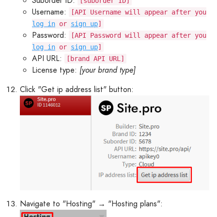
Suborder ID:
[suborder ID]
Username:
[API Username will appear after you
log in
or
sign up
]
Password:
[API Password will appear after you
log in
or
sign up
]
API URL:
[brand API URL]
License type:
[your brand type]
Click "Get ip address list" button:
Navigate to "Hosting" → "Hosting plans":