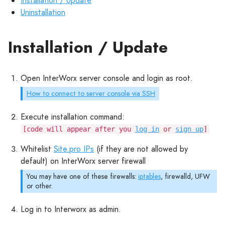
Installation / Update
Uninstallation
Installation / Update
Open InterWorx server console and login as root.
How to connect to server console via SSH
Execute installation command:
[code will appear after you
log in
or
sign up
]
Whitelist
Site.pro IPs
(if they are not allowed by
default) on InterWorx server firewall
You may have one of these firewalls:
iptables
, firewalld, UFW
or other.
Log in to Interworx as admin.