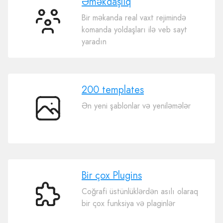
Əməkdaşlıq
Bir məkanda real vaxt rejimində
Əməkdaşlıq
komanda yoldaşları ilə veb sayt
yaradın
200 templates
Ən yeni şablonlar və yeniləmələr
200
templates
Bir çox Plugins
Coğrafi üstünlüklərdən asılı olaraq
Bir
bir çox funksiya və plaginlər
çox
Plugins