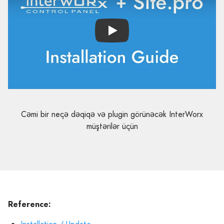
Play
Cəmi bir neçə dəqiqə və plugin görünəcək InterWorx
müştərilər üçün
Reference: