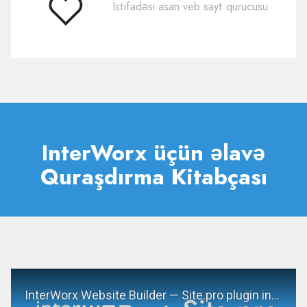
İstifadəsi asan veb sayt qurucusu
İstifadəsi
asandır
InterWorx üçün əlavə
Quraşdırma Kitabçası