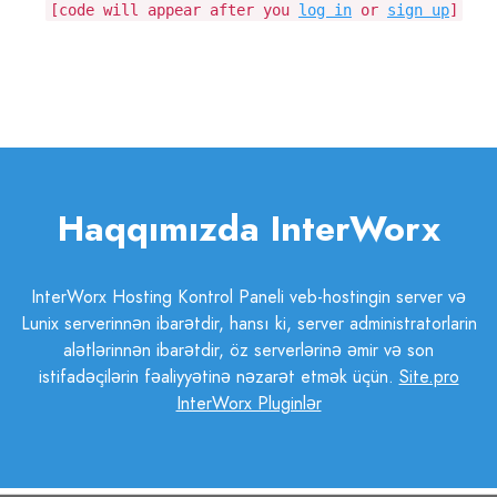
[code will appear after you
log in
or
sign up
]
Haqqımızda InterWorx
InterWorx Hosting Kontrol Paneli veb-hostingin server və
Lunix serverinnən ibarətdir, hansı ki, server administratorlarin
alətlərinnən ibarətdir, öz serverlərinə əmir və son
istifadəçilərin fəaliyyətinə nəzarət etmək üçün.
Site.pro
InterWorx Pluginlər