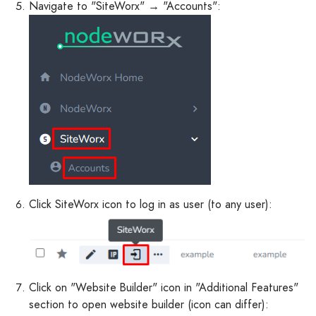
Navigate to "SiteWorx" → "Accounts":
Click SiteWorx icon to log in as user (to any user):
Click on "Website Builder" icon in "Additional Features"
section to open website builder (icon can differ):