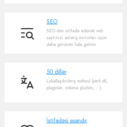
SEO
SEO-dan istifadə edərək veb
SEO
saytınızı axtarış motorları üçün
daha görünən hala gətirin
50 dillər
Lokallaşdırılmış məhsul (yerli dil,
50
plaginlər, ödəmə şlüzləri, ...)
dillər
İstifadəsi asandır