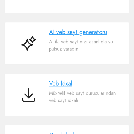
ticarət
AI veb sayt generatoru
AI ilə veb saytınızı asanlıqla və
AI
pulsuz yaradın
veb
sayt
generatoru
Veb İdxal
Müxtəlif veb sayt qurucularından
Veb
veb sayt idxalı
İdxal