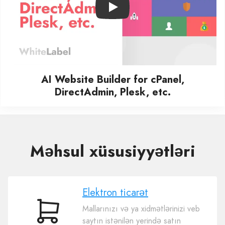
Play
AI Website Builder for cPanel,
DirectAdmin, Plesk, etc.
Məhsul xüsusiyyətləri
Elektron ticarət
Mallarınızı və ya xidmətlərinizi veb
Elektron
saytın istənilən yerində satın