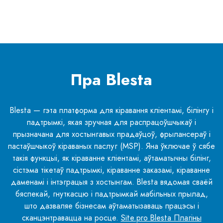
Пра Blesta
Blesta — гэта платформа для кіравання кліентамі, білінгу і
падтрымкі, якая зручная для распрацоўшчыкаў і
прызначана для хостынгавых прадаўцоў, фрылансераў і
пастаўшчыкоў кіраваных паслуг (MSP). Яна ўключае ў сябе
такія функцыі, як кіраванне кліентамі, аўтаматычны білінг,
сістэма тікетаў падтрымкі, кіраванне заказамі, кіраванне
даменамі і інтэграцыя з хостынгам. Blesta вядомая сваёй
бяспекай, гнуткасцю і падтрымкай мабільных прылад,
што дазваляе бізнесам аўтаматызаваць працэсы і
сканцэнтравацца на росце.
Site.pro Blesta Плагіны