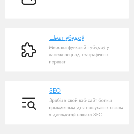
200
templates
Шмат убудоў
Мноства функцый і убудоў у
Шмат
залежнасці ад геаграфічных
убудоў
пераваг
SEO
Зрабіце свой вэб-сайт больш
SEO
прыкметным для пошукавых сістэм
з дапамогай нашага SEO