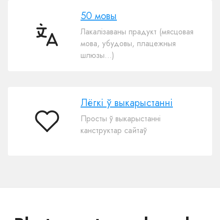
50 мовы
Лакалізаваны прадукт (мясцовая
50
мова, убудовы, плацежныя
мовы
шлюзы…)
Лёгкі ў выкарыстанні
Просты ў выкарыстанні
Лёгкі
канструктар сайтаў
ў
выкарыстанні