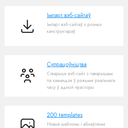
ШІ
Імпарт вэб-сайтаў
Імпарт вэб-сайтаў з розных
Імпарт
канструктараў
вэб-
сайтаў
Супрацоўніцтва
Стварыце вэб-сайт з таварышамі
Супрацоўніцтва
па камандзе ў рэжыме рэальнага
часу ў адной прасторы
200 templates
Новыя шаблоны і абнаўленні