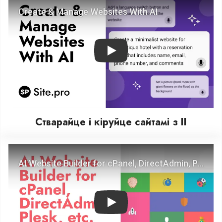
Play
Стварайце і кіруйце сайтамі з ІІ
Play