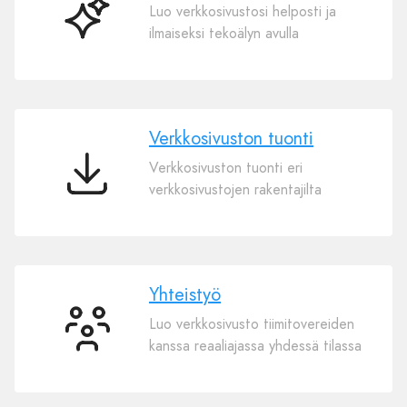
Luo verkkosivustosi helposti ja
AI-
ilmaiseksi tekoälyn avulla
verkkosivujen
rakentaja
Verkkosivuston tuonti
Verkkosivuston tuonti eri
Verkkosivuston
verkkosivustojen rakentajilta
tuonti
Yhteistyö
Luo verkkosivusto tiimitovereiden
Yhteistyö
kanssa reaaliajassa yhdessä tilassa