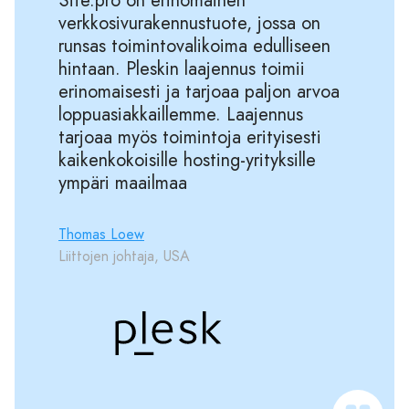
Site.pro on erinomainen
verkkosivurakennustuote, jossa on
runsas toimintovalikoima edulliseen
hintaan. Pleskin laajennus toimii
erinomaisesti ja tarjoaa paljon arvoa
loppuasiakkaillemme. Laajennus
tarjoaa myös toimintoja erityisesti
kaikenkokoisille hosting-yrityksille
ympäri maailmaa
Thomas Loew
Liittojen johtaja, USA