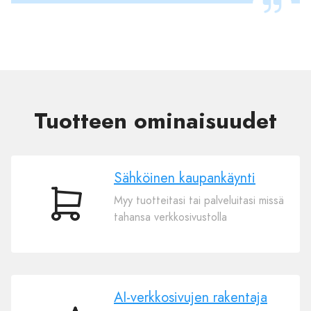
Tuotteen ominaisuudet
Sähköinen kaupankäynti
Myy tuotteitasi tai palveluitasi missä
Sähköinen
tahansa verkkosivustolla
kaupankäynti
AI-verkkosivujen rakentaja