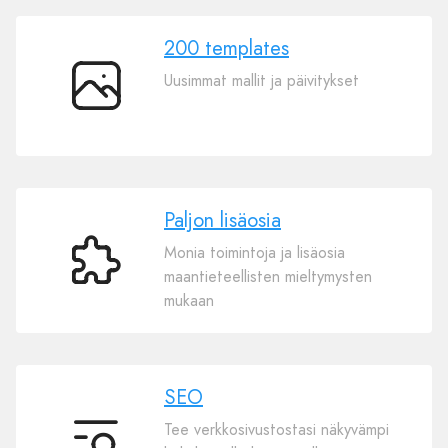
200 templates
Uusimmat mallit ja päivitykset
200
templates
Paljon lisäosia
Monia toimintoja ja lisäosia
Paljon
maantieteellisten mieltymysten
lisäosia
mukaan
SEO
Tee verkkosivustostasi näkyvämpi
SEO