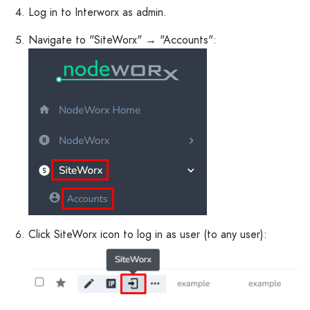
Log in to Interworx as admin.
Navigate to "SiteWorx" → "Accounts":
Click SiteWorx icon to log in as user (to any user):