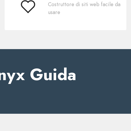
Costruttore di siti web facile da
Facile
usare
da
usare
Onyx Guida