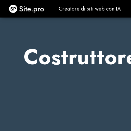
Site.pro
Creatore di siti web con IA
Creatore di siti web con IA
Costruttore