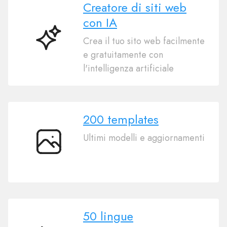
Creatore di siti web
con IA
Crea il tuo sito web facilmente
Creatore
e gratuitamente con
di
l'intelligenza artificiale
siti
web
con
IA
200 templates
Ultimi modelli e aggiornamenti
200
templates
50 lingue