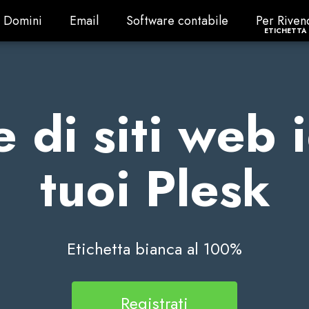
Domini
Email
Software contabile
Per Riven
Domini
Email
Software contabile
Per Riven
ETICHETTA 
 di siti web 
tuoi Plesk
Etichetta bianca al 100%
Registrati