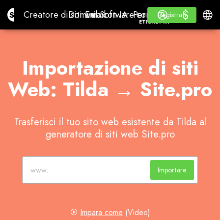
$
$
Site.pro
Creatore di siti web con IA
Domini
Email
Software contabile
Per RivenditoriEtichet
Accedi
Imparare
Italia
Creatore di siti web con IA
Domini
Email
Software contabile
Per Rivenditori
Imparare
Registrati
Registrati
ETICHETTA BIANCA
Importazione di siti
Web: Tilda → Site.pro
Trasferisci il tuo sito web esistente da Tilda al
generatore di siti web Site.pro
Importare
Impara come
(Video)