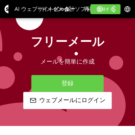
$
$
Site.pro
AI ウェブサイトビルダー
ドメイン
メール
会計ソフトウェア
再販業者の為に白い
ログイン
学ぶ
日本
AI ウェブサイトビルダー
ドメイン
メール
会計ソフトウェア
再販業者の為に
学ぶ
登録する
登録する
白いラベル
フリーメール
メールを簡単に作成
登録
ウェブメールにログイン