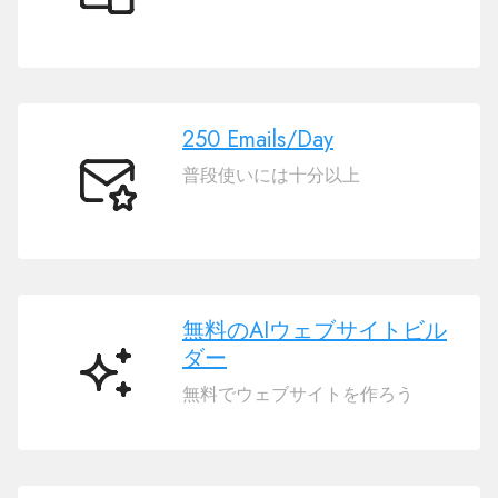
簡
単
登
録
250 Emails/Day
普段使いには十分以上
250
Emails/Day
無料のAIウェブサイトビル
ダー
無
無料でウェブサイトを作ろう
料
の
AI
ウ