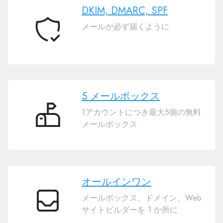
ェ
DKIM, DMARC, SPF
ブ
メールが必ず届くように
サ
DKIM,
イ
DMARC,
ト
SPF
ビ
ル
ダ
5 メールボックス
ー
1アカウントにつき最大5個の無料
5
メールボックス
メ
ー
ル
ボ
ッ
オールインワン
ク
メールボックス、ドメイン、Web
ス
オ
サイトビルダーを 1 か所に
ー