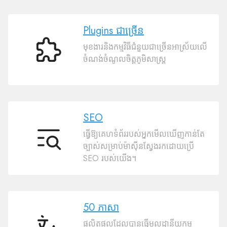
Plugins ជាច្រើន
មុខងារនិងកម្មវិធីជំនួយជាច្រើនអាស្រ័យលើ
Plugins
ចំណង់ចំណូលចិត្តភូមិសាស្ត្រ
ជា
ច្រើន
SEO
ធ្វើឱ្យគេហទំព័ររបស់អ្នកមើលឃើញកាន់តែ
SEO
ច្បាស់សម្រាប់ម៉ាស៊ីនស្វែងរកដោយប្រើ
SEO របស់យើង។
50 ភាសា
ផលិតផលដែលបានធ្វើមូលដ្ឋានីយកម្ម