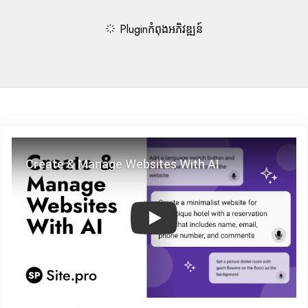
Pluginកំពុងអភិវឌ្ឍន៍
Play