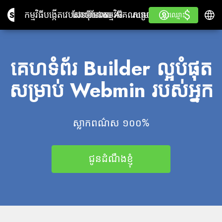
$
$
Site.pro
កម្មវិធីបង្កើតវេបសាយដោយ AI
ដែន
អ៊ីមែល
កម្មវិធី​គណនេយ្យ
សម្រាប់អ្នកលក់បន្តស្លាក
ចូលគណនី
រៀន
ភាសាខ្
កម្មវិធីបង្កើតវេបសាយដោយ AI
ដែន
អ៊ីមែល
កម្មវិធី​គណនេយ្យ
សម្រាប់អ្នកលក់បន្ត
រៀន
ចុះឈ្មោះ
ចុះឈ្មោះ
ស្លាកពណ៌ស
គេហទំព័រ Builder ល្អបំផុត
សម្រាប់ Webmin របស់អ្នក
ស្លាកពណ៌ស ១០០%
ជូន​ដំណឹង​ខ្ញុំ