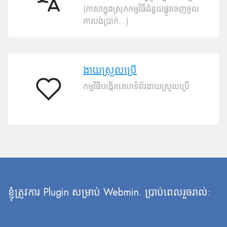
50
(ភាសាក្នុងស្រុកកម្មវិធីជំនួយផ្លូវចេញចូល
ភាសា
ការបង់ប្រាក់…)
ងាយស្រួល​ប្រើ
កម្មវិធីបង្កើតគេហទំព័រងាយស្រួលប្រើ
ងាយ
ស្រួល​
ប្រើ
ខ្ញុំត្រូវការ Plugin សម្រាប់ Webmin. ប្រាប់ពេលរួចរាល់: