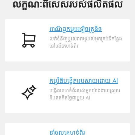
លក្ខណៈពិសេសរបស់ផលិតផល
ពាណិជ្ជកម្មអេឡិចត្រូនិច
លក់ទំនិញឬសេវាកម្មរបស់អ្នកគ្រប់ទីកន្លែង
ពាណិជ្ជកម្ម
នៅលើគេហទំព័រ
អេឡិចត្រូនិច
កម្មវិធីបង្កើតវេបសាយដោយ AI
បង្កើតគេហទំព័ររបស់អ្នកយ៉ាងងាយស្រួល
កម្ម
និងឥតគិតថ្លៃជាមួយ AI
វិធី
បង្កើតវេបសាយ
ដោយ
AI
នាំចូលគេហទំព័រ