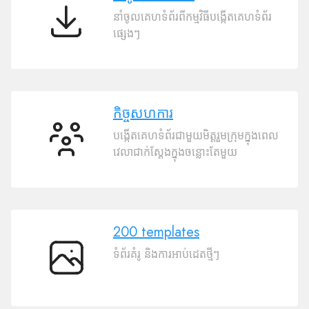
នាំចូលគេហទំព័រពីកម្មវិធីបង្កើតគេហទំព័រ
នាំ
ផ្សេងៗ
ចូល
គេហទំព័រ
កិច្ចសហការ
បង្កើតគេហទំព័រជាមួយមិត្តរួមក្រុមក្នុងពេល
កិច្ច
វេលាជាក់ស្តែងក្នុងចន្លោះតែមួយ
សហការ
200 templates
ទំព័រគំរូ និងការអាប់ដេតថ្មីៗ
200
templates