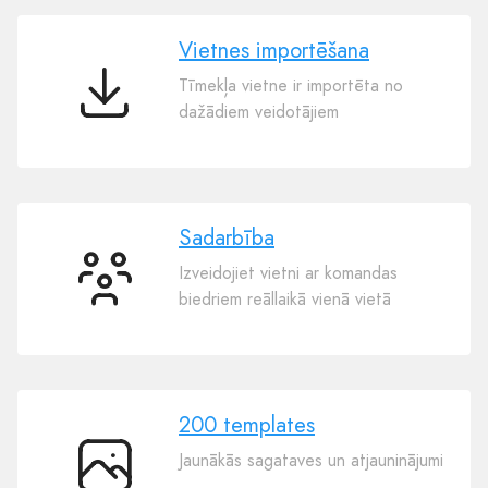
Vietnes importēšana
Tīmekļa vietne ir importēta no
Vietnes
dažādiem veidotājiem
importēšana
Sadarbība
Izveidojiet vietni ar komandas
Sadarbība
biedriem reāllaikā vienā vietā
200 templates
Jaunākās sagataves un atjauninājumi
200