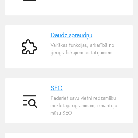
templates
Daudz spraudņu
Vairākas funkcijas, atkarībā no
Daudz
ģeogrāfiskajiem iestatījumiem
spraudņu
SEO
Padariet savu vietni redzamāku
SEO
meklētājprogrammām, izmantojot
mūsu SEO