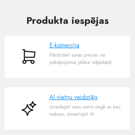
Produkta iespējas
E-komercija
Pārdodiet savas preces vai
E-
pakalpojumus jebkur mājaslapā
komercija
AI vietņu veidotājs
Izveidojiet savu vietni viegli un bez
AI
maksas, izmantojot AI
vietņu
veidotājs