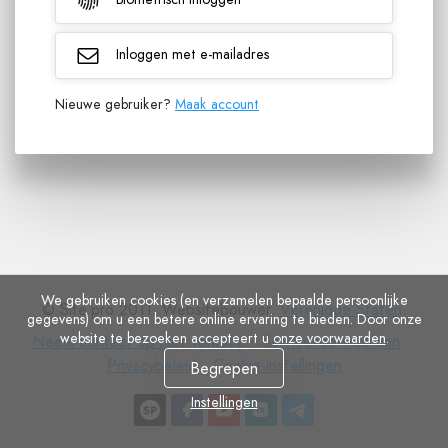
Inloggen met e-mailadres
Nieuwe gebruiker?
Maak account
We gebruiken cookies (en verzamelen bepaalde persoonlijke
© Site.pro 2011. Websitebouwer.
Verenigde Staten
.
gegevens) om u een betere online ervaring te bieden. Door onze
website te bezoeken accepteert u
onze voorwaarden
.
Neem
Servicevoorwaarden
Priv
Neem contact op met verkoop
Servicevoorwaarden
contact
Cookie-
Privacybeleid
Cookie-instellingen
Begrepen
op
instellingen
Instellingen
met
verkoop