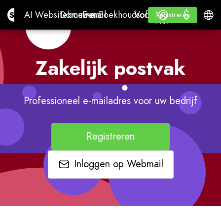
$
$
Site.pro
AI Websitebouwer
Domeinen
E-mail
Boekhoudsoftware
Voor ResellersWhite l
Inloggen
Leren
Neder
AI Websitebouwer
Domeinen
E-mail
Boekhoudsoftware
Voor Resellers
Leren
Registreren
Registreren
WHITE LABEL
Zakelijk postvak
Professioneel e-mailadres voor uw bedrijf
Registreren
Inloggen op Webmail